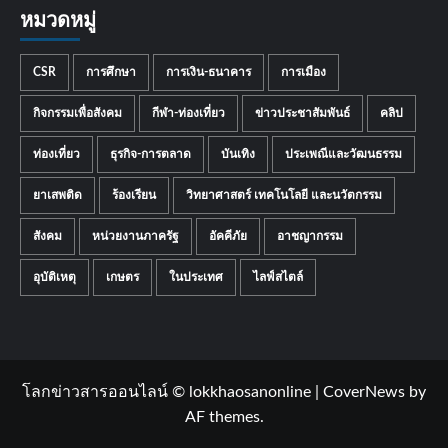
หมวดหมู่
CSR
การศึกษา
การเงิน-ธนาคาร
การเมือง
กิจกรรมเพื่อสังคม
กีฬา-ท่องเที่ยว
ข่าวประชาสัมพันธ์
คลิป
ท่องเที่ยว
ธุรกิจ-การตลาด
บันเทิง
ประเพณีและวัฒนธรรม
ยาเสพติด
ร้องเรียน
วิทยาศาสตร์ เทคโนโลยี และนวัตกรรม
สังคม
หน่วยงานภาครัฐ
อัคคีภัย
อาชญากรรม
อุบัติเหตุ
เกษตร
ในประเทศ
ไลฟ์สไตล์
โลกข่าวสารออนไลน์ © lokkhaosanonline
|
CoverNews
by
AF themes.