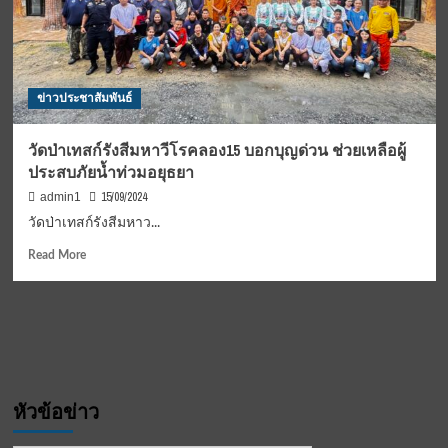
ข่าวประชาสัมพันธ์
วัดป่าเทสก์รังสีมหาวีโรคลอง15 บอกบุญด่วน ช่วยเหลือผู้
ประสบภัยน้ำท่วมอยุธยา
15/09/2024
admin1
วัดป่าเทสก์รังสีมหาว...
Read
Read More
more
about
วัด
ป่า
เท
สก์
รังสี
หัวข้อข่าว
มหา
วี
โรค