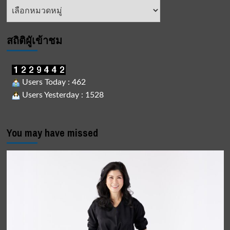
หัวข้อ
ลอง15
ข่าว
บอกบุญ
ด่วน
ช่วย
สถิติผูัเข้าชม
เหลือ
ผู้
ประสบ
ภัย
Users Today : 462
น้ำ
Users Yesterday : 1528
ท่วม
อยุธยา
You may have missed