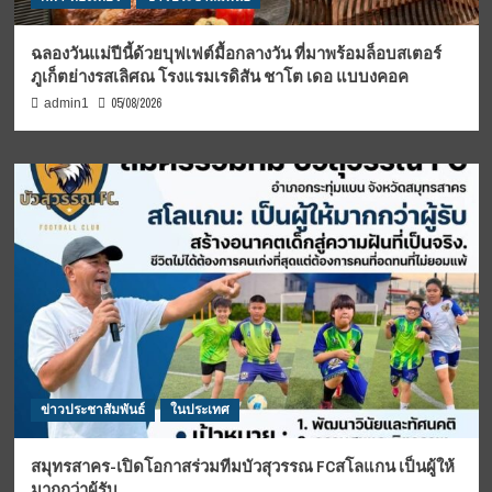
ฉลองวันแม่ปีนี้ด้วยบุฟเฟต์มื้อกลางวัน ที่มาพร้อมล็อบสเตอร์
ภูเก็ตย่างรสเลิศณ โรงแรมเรดิสัน ชาโต เดอ แบบงคอค
05/08/2026
admin1
ข่าวประชาสัมพันธ์
ในประเทศ
สมุทรสาคร-เปิดโอกาสร่วมทีมบัวสุวรรณ FCสโลแกน เป็นผู้ให้
มากกว่าผู้รับ