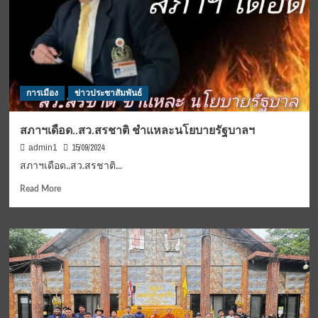
การเมือง
ข่าวประชาสัมพันธ์
สภาฯเดือด..สว.สรชาติ ชำแหละนโยบายรัฐบาลฯ
15/09/2024
admin1
สภาฯเดือด..สว.สรชาติ...
Read
Read More
more
about
สภาฯ
เดือด..สว.สร
ชาติ
ชำแหละ
นโยบาย
รัฐ
บาลฯ