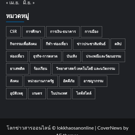
« เม.ย.
มิ.ย. »
หมวดหมู่
CSR
การศึกษา
การเงิน-ธนาคาร
การเมือง
กิจกรรมเพื่อสังคม
กีฬา-ท่องเที่ยว
ข่าวประชาสัมพันธ์
คลิป
ท่องเที่ยว
ธุรกิจ-การตลาด
บันเทิง
ประเพณีและวัฒนธรรม
ยาเสพติด
ร้องเรียน
วิทยาศาสตร์ เทคโนโลยี และนวัตกรรม
สังคม
หน่วยงานภาครัฐ
อัคคีภัย
อาชญากรรม
อุบัติเหตุ
เกษตร
ในประเทศ
ไลฟ์สไตล์
โลกข่าวสารออนไลน์ © lokkhaosanonline
|
CoverNews
by