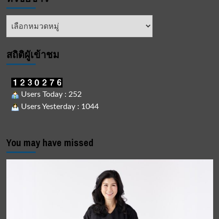
ส่ง
เสริม
หัวข้อ
การ
ข่าว
ค้า
การ
ลงทุน
สถิติผูัเข้าชม
อุตสาหกรรม
อาหาร
Users Today : 252
Users Yesterday : 1044
You may have missed