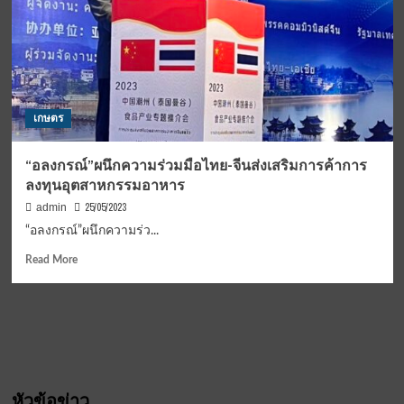
เกษตร
“อลงกรณ์”ผนึกความร่วมมือไทย-จีนส่งเสริมการค้าการ
ลงทุนอุตสาหกรรมอาหาร
25/05/2023
admin
“อลงกรณ์”ผนึกความร่ว...
Read
Read More
more
about
“อลงกรณ์”ผนึก
ความ
ร่วม
มือ
ไทย-
หัวข้อข่าว
จีน