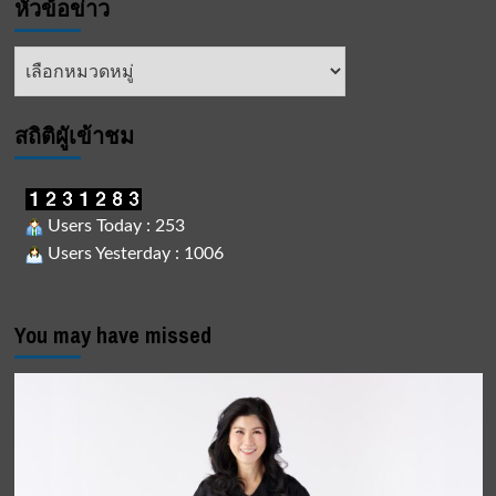
หัวข้อข่าว
ไร้
รมว
มลพิษ
ไลย
อลงกรณ์
หัวข้อ
สัมพันธ์
ข่าว
ครั้ง
ที่
๑๘
สถิติผูัเข้าชม
Users Today : 253
Users Yesterday : 1006
You may have missed