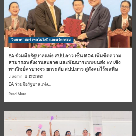
วิทยาศาสตร์ เทคโนโลยี และนวัตกรรม
EA ร่วมมือรัฐบาลแห่ง สปป.ลาว เซ็น MOA เพิ่มขีดความ
สามารถพลังงานสะอาด และพัฒนาระบบขนส่ง EV เชิง
พาณิชย์ครบวงจร ยกระดับ สปป.ลาว สู่สังคมไร้มลพิษ
13/03/2023
admin
EA ร่วมมือรัฐบาลแห่ง...
Read
Read More
more
about
EA
ร่วม
มือ
รัฐบาล
แห่ง