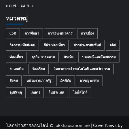
« ก.พ.
เม.ย. »
หมวดหมู่
CSR
การศึกษา
การเงิน-ธนาคาร
การเมือง
กิจกรรมเพื่อสังคม
กีฬา-ท่องเที่ยว
ข่าวประชาสัมพันธ์
คลิป
ท่องเที่ยว
ธุรกิจ-การตลาด
บันเทิง
ประเพณีและวัฒนธรรม
ยาเสพติด
ร้องเรียน
วิทยาศาสตร์ เทคโนโลยี และนวัตกรรม
สังคม
หน่วยงานภาครัฐ
อัคคีภัย
อาชญากรรม
อุบัติเหตุ
เกษตร
ในประเทศ
ไลฟ์สไตล์
โลกข่าวสารออนไลน์ © lokkhaosanonline
|
CoverNews
by