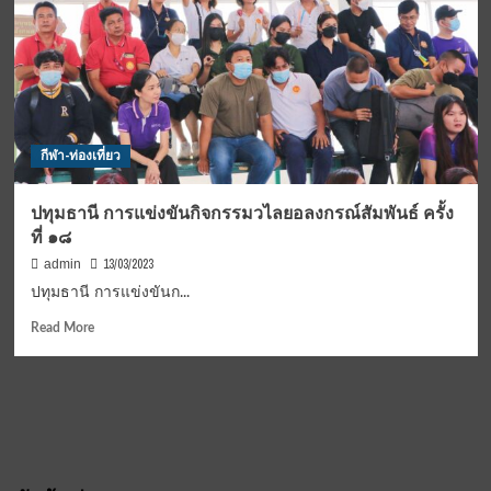
สปป.ลาว
เซ็น
MOA
เพิ่ม
ขีด
ความ
สามารถ
กีฬา-ท่องเที่ยว
พลังงาน
สะอาด
และ
ปทุมธานี การแข่งขันกิจกรรมวไลยอลงกรณ์สัมพันธ์ ครั้ง
พัฒนา
ที่ ๑๘
ระบบ
ขนส่ง
13/03/2023
admin
EV
ปทุมธานี การแข่งขันก...
เชิง
พาณิชย์
Read
Read More
ครบ
more
วงจร
about
ยก
ปทุมธานี
ระดับ
การ
สปป.ลาว
แข่งขัน
สู่
กิจ
สังคม
กร