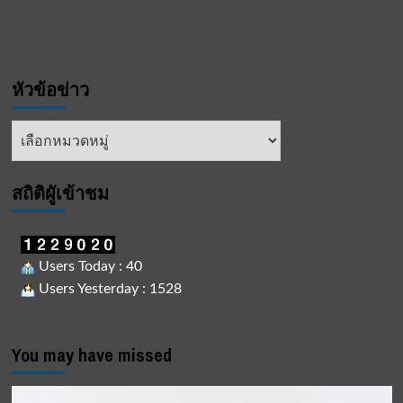
ริ
ศึกษา
เปิด
ค่าย
พุทธ
หัวข้อข่าว
บุตร
ให้
เยาวชน
หัวข้อ
นำ
ข่าว
ความ
รู้
สถิติผูัเข้าชม
มา
ดำเนิน
ชีวิต
ใน
สังคม
Users Today : 40
Users Yesterday : 1528
You may have missed