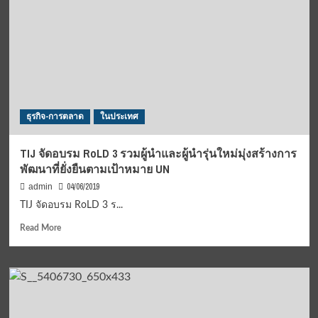
ร่วม
งาน
แฟชั่น
โชว์
ประชัน
8
ดีไซเนอร์
สปป.ลาว
ธุรกิจ-การตลาด
ในประเทศ
ปลุก
กระแส
ธุรกิจ
TIJ จัดอบรม RoLD 3 รวมผู้นำและผู้นำรุ่นใหม่มุ่งสร้างการ
แฟชั่น
พัฒนาที่ยั่งยืนตามเป้าหมาย UN
VIENTIANE
WOW
04/06/2019
admin
FASHION
TIJ จัดอบรม RoLD 3 ร...
WEEK
‘2019
Read
Read More
more
about
TIJ
จัด
อบรม
RoLD