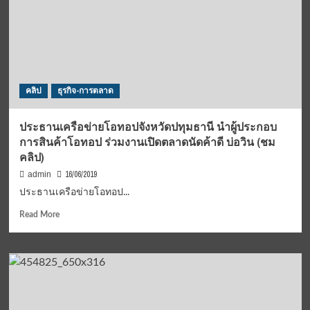
ລູກຄ້າ
ທຸກ
ຕະຫຼາດ
ໄຟຟ້າ
ລະ
ດັບ
ໂຊ
คลิป
ธุรกิจ-การตลาด
ຊຽວ
ສູງ
ທັນ
ประธานเครือข่ายโอทอปจังหวัดปทุมธานี นำผู้ประกอบ
ສະໄໜ
การสินค้าโอทอป ร่วมงานเปิดตลาดนัดค้าดี บ่อวิน (ชม
ສຽບ
คลิป)
ໄວ
ຍຸດ
16/06/2019
admin
4.0
ประธานเครือข่ายโอทอป...
ບົນ
ພຶ້ນ
Read
Read More
ຖານ
more
AEC
about
ເຕັມ
ประธาน
ຮູບແບບ
เครือ
ข่าย
โอ
ทอป