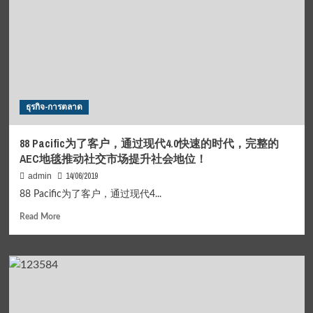
สรรหา
และ
เชิดชู
เด็ก
และ
เยาวชน
ดี
เด่น
ธุรกิจ-การตลาด
แห่ง
ชาติ
และ
88 Pacific为了客户，通过现代4.0快速的时代，完整的
ผู้
AEC地毯推动社交市场提升社会地位！
ทำคุณ
ประโยชน์
14/06/2019
admin
ต่อ
88 Pacific为了客户，通过现代4...
เด็ก
และ
Read
Read More
เยาวชน
more
ประจำ
about
ปี
88
๒๕๖๒
Pacific
为
了
客