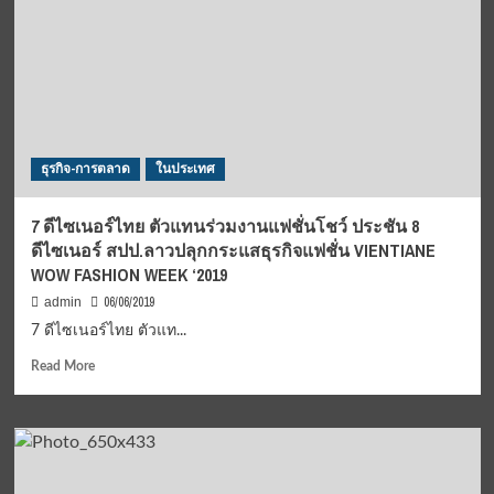
提
สมรรถนะ
升
พระ
社
ธรรม
会
วิทยากร
地
ทั่ว
位！
ประเทศ
นำ
ธรรมะ
ธุรกิจ-การตลาด
ในประเทศ
กล่อม
เกลา
เยาวชน
7 ดีไซเนอร์ไทย ตัวแทนร่วมงานแฟชั่นโชว์ ประชัน 8
พ้น
ดีไซเนอร์ สปป.ลาวปลุกกระแสธุรกิจแฟชั่น VIENTIANE
วิกฤติ
WOW FASHION WEEK ‘2019
ด้าน
ศีล
06/06/2019
admin
ธรรม
7 ดีไซเนอร์ไทย ตัวแท...
Read
Read More
more
about
7
ดีไซเนอร์
ไทย
ตัวแทน