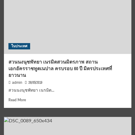
3
รวม
ผู้นำ
และ
ผู้นำ
รุ่น
ใหม่
มุ่ง
ในประเทศ
สร้าง
การ
พัฒนา
สวนนงนุชพัทยา เนรมิตสวนมิตรภาพ สถาน
ที่
เอกอัครราชทูตเนปาล ครบรอบ 60 ปี มิตรประเทศที่
ยั่งยืน
ยาวนาน
ตาม
เป้า
26/05/2019
admin
หมาย
สวนนงนุชพัทยา เนรมิต...
UN
Read
Read More
more
about
สวน
นงนุช
พัทยา
เนรมิต