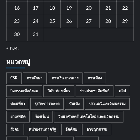
16
17
18
19
20
21
22
23
24
25
26
27
28
29
30
31
« ก.ค.
หมวดหมู่
CSR
การศึกษา
การเงิน-ธนาคาร
การเมือง
กิจกรรมเพื่อสังคม
กีฬา-ท่องเที่ยว
ข่าวประชาสัมพันธ์
คลิป
ท่องเที่ยว
ธุรกิจ-การตลาด
บันเทิง
ประเพณีและวัฒนธรรม
ยาเสพติด
ร้องเรียน
วิทยาศาสตร์ เทคโนโลยี และนวัตกรรม
สังคม
หน่วยงานภาครัฐ
อัคคีภัย
อาชญากรรม