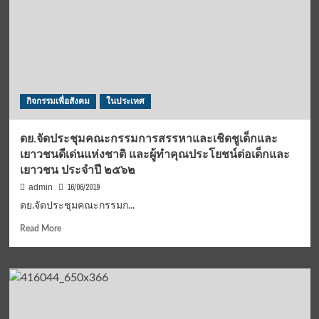
จังหวัด
ปทุมธานี
นำ
ผู้
ประกอบ
การ
สินค้า
กิจกรรมเพื่อสังคม
ในประเทศ
โอ
ทอป
ร่วม
ดย.จัดประชุมคณะกรรมการสรรหาและเชิดชูเด็กและ
งาน
เยาวชนดีเด่นแห่งชาติ และผู้ทำคุณประโยชน์ต่อเด็กและ
เปิด
เยาวชน ประจำปี ๒๕๖๒
ตลาด
นัด
16/06/2019
admin
ค้า
ดย.จัดประชุมคณะกรรมก...
ดี
บ่อ
Read
Read More
วิน
more
(ชม
about
คลิป)
ดย.จัด
ประชุม
คณะ
กรรมการ