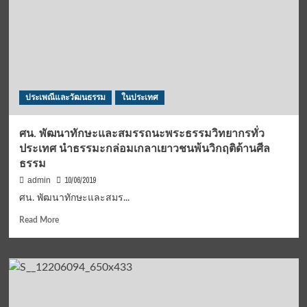
户，
通
过
现
代
4.0
快
ประเพณีและวัฒนธรรม
ในประเทศ
速
的
时
ศน. พัฒนาทักษะและสมรรถนะพระธรรมวิทยากรทั่ว
代，
ประเทศ นำธรรมะกล่อมเกลาเยาวชนพ้นวิกฤติด้านศีล
完
ธรรม
整
的
10/06/2019
admin
AEC
ศน. พัฒนาทักษะและสมร...
地
毯
Read
Read More
推
more
动
about
社
ศน.
交
พัฒนา
市
ทักษะ
场
และ