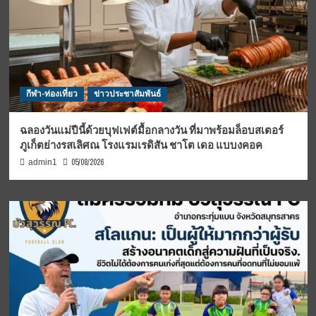
กีฬา-ท่องเที่ยว
ข่าวประชาสัมพันธ์
ฉลองวันแม่ปีนี้ด้วยบุฟเฟต์มื้อกลางวัน ที่มาพร้อมล็อบสเตอร์
ภูเก็ตย่างรสเลิศณ โรงแรมเรดิสัน ชาโต เดอ แบบงคอค
05/08/2026
admin1