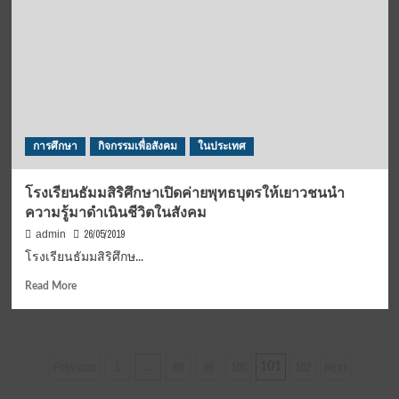
สวน
มิตรภาพ
สถาน
เอกอัครราชทูต
เนปาล
ครบ
รอบ
60
การศึกษา
กิจกรรมเพื่อสังคม
ในประเทศ
ปี
มิตร
ประเทศ
โรงเรียนธัมมสิริศึกษาเปิดค่ายพุทธบุตรให้เยาวชนนำ
ที่
ความรู้มาดำเนินชีวิตในสังคม
ยาวนาน
26/05/2019
admin
โรงเรียนธัมมสิริศึกษ...
Read
Read More
more
about
โรง
เรียน
Posts
Previous
1
98
99
100
102
Next
…
101
ธัม
pagination
มสิ