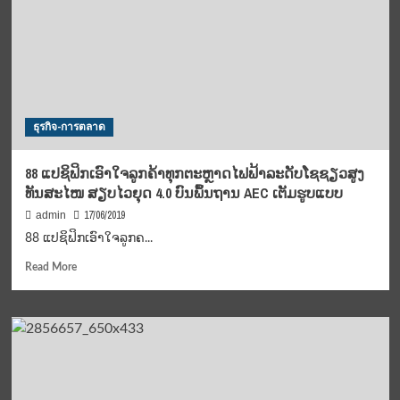
งาน
‘’Media
มี
Fest”
ครั้ง
แรก
ใน
ธุรกิจ-การตลาด
ประเทศไทย
ค้นหา
ตัว
88 ແປຊິຟິກເອົາໃຈລູກຄ້າທຸກຕະຫຼາດໄຟຟ້າລະດັບໂຊຊຽວສູງ
ตน
ທັນສະໄໜ ສຽບໄວຍຸດ 4.0 ບົນພຶ້ນຖານ AEC ເຕັມຮູບແບບ
ที่แท้
จริง
17/06/2019
admin
ผ่าน
88 ແປຊິຟິກເອົາໃຈລູກຄ...
สื่อ
ใน
Read
Read More
ยุค
more
ปัจจุบัน
about
88
ແປ
ຊິ
ຟິກ
ເອົາໃຈ