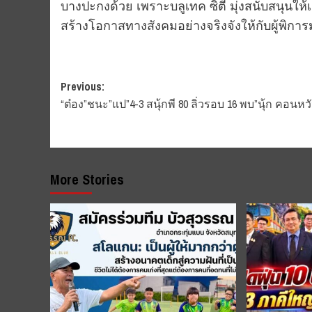
บางปะกงด้วย เพราะบลูเทค ซิตี้ มุ่งสนับสนุนใ
สร้างโอกาสทางสังคมอย่างจริงจังให้กับผู้พิการม
Post
Previous:
“ต๋อง”ชนะ”แป”4-3​ สนุ้กพี​ 80 ลิ่วรอบ​ 16​ พบ”นุ้ก​ คอนหว
navigation
More Stories