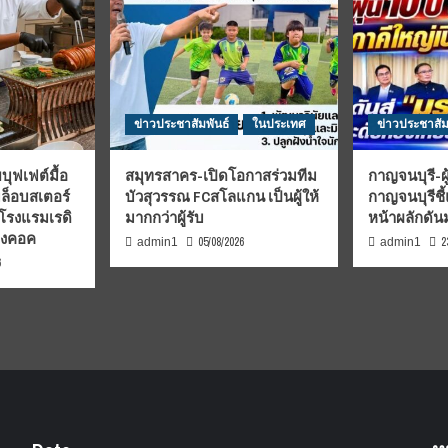
ข่าวประชาสัมพันธ์
ในประเทศ
ข่าวประชาสัม
บุฟเฟต์มื้อ
สมุทรสาคร-เปิดโอกาสร่วมทีม
กาญจนบุรี-ผู
มล็อบสเตอร์
บัวสุวรรณ FCสโลแกน เป็นผู้ให้
กาญจนบุรีชี
 โรงแรมเรดิ
มากกว่าผู้รับ
หน้าผลักดั
บงคอค
05/08/2026
2
admin1
admin1
6