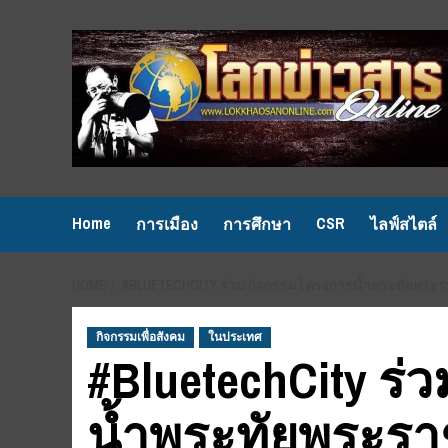
Skip
to
content
Home
CSR
การเมือง
การศึกษา
ไลฟ์สไตล์
HOME
#BLUETECHCITY ร่วม​ กิจกรรมโครงการน้ำพระทัยพระรา
กิจกรรมเพื่อสังคม
ในประเทศ
#BluetechCity ร่
น้ำพระทัยพระรา