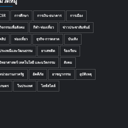
มวดหมู่
CSR
การศึกษา
การเงิน-ธนาคาร
การเมือง
กิจกรรมเพื่อสังคม
กีฬา-ท่องเที่ยว
ข่าวประชาสัมพันธ์
คลิป
ท่องเที่ยว
ธุรกิจ-การตลาด
บันเทิง
ประเพณีและวัฒนธรรม
ยาเสพติด
ร้องเรียน
วิทยาศาสตร์ เทคโนโลยี และนวัตกรรม
สังคม
หน่วยงานภาครัฐ
อัคคีภัย
อาชญากรรม
อุบัติเหตุ
เกษตร
ในประเทศ
ไลฟ์สไตล์