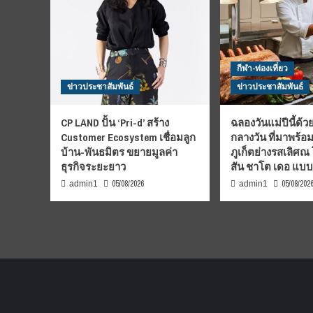
กีฬา-ท่องเที่ยว
ข่าวประชาสัมพันธ์
ข่าวประชาสัมพันธ์
CP LAND ปั้น ‘Pri-d’ สร้าง
ฉลองวันแม่ปีนี้ด้วย
Customer Ecosystem เชื่อมลูก
กลางวัน ที่มาพร้อ
บ้าน-พันธมิตร ขยายมูลค่า
ภูเก็ตย่างรสเลิศณ
ธุรกิจระยะยาว
สัน ชาโต เดอ แบ
05/08/2026
05/08/202
admin1
admin1