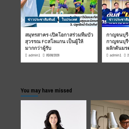
ข่าวประชาสัมพันธ์
ในประเทศ
ข่าวประชาสัม
สมุทรสาคร-เปิดโอกาสร่วมทีมบัว
กาญจนบุรี-
สุวรรณ FCสโลแกน เป็นผู้ให้
กาญจนบุรี
มากกว่าผู้รับ
ผลักดันม
05/08/2026
2
admin1
admin1
You may have missed