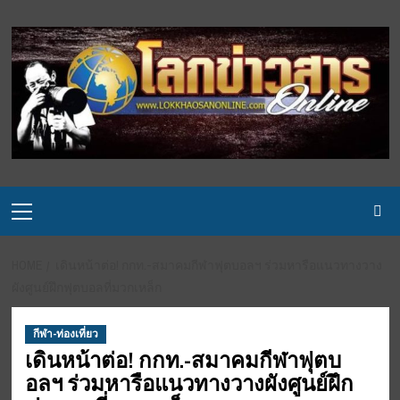
Skip
to
content
Primary
Menu
HOME
เดินหน้าต่อ! กกท.-สมาคมกีฬาฟุตบอลฯ ร่วมหารือแนวทางวาง
ผังศูนย์ฝึกฟุตบอลที่มวกเหล็ก
กีฬา-ท่องเที่ยว
เดินหน้าต่อ! กกท.-สมาคมกีฬาฟุตบ
อลฯ ร่วมหารือแนวทางวางผังศูนย์ฝึก