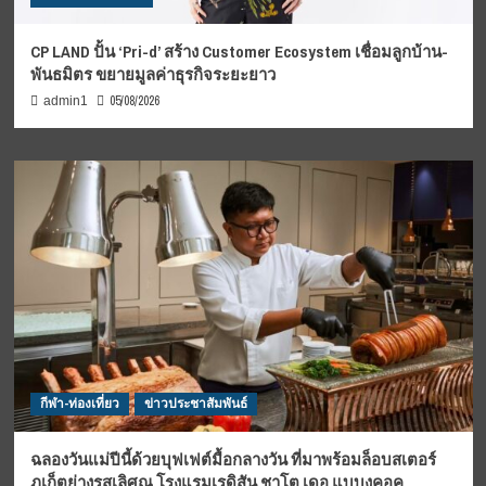
CP LAND ปั้น ‘Pri-d’ สร้าง Customer Ecosystem เชื่อมลูกบ้าน-
พันธมิตร ขยายมูลค่าธุรกิจระยะยาว
05/08/2026
admin1
กีฬา-ท่องเที่ยว
ข่าวประชาสัมพันธ์
ฉลองวันแม่ปีนี้ด้วยบุฟเฟต์มื้อกลางวัน ที่มาพร้อมล็อบสเตอร์
ภูเก็ตย่างรสเลิศณ โรงแรมเรดิสัน ชาโต เดอ แบบงคอค