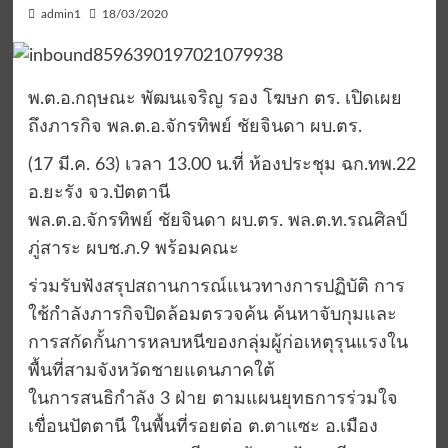
admin1
18/03/2020
พ.ต.อ.กฤษณะ พัฒนเจริญ รอง โฆษก ตร. เปิดเผย
ถึงภารกิจ พล.ต.อ.จักรทิพย์ ชัยจินดา ผบ.ตร.
(17 มี.ค. 63) เวลา 13.00 น.ที่ ห้องประชุม ฉก.ทพ.22
อ.ยะรัง จว.ปัตตานี
พล.ต.อ.จักรทิพย์ ชัยจินดา ผบ.ตร. พล.ต.ท.รณศิลป์
ภู่สาระ ผบช.ภ.9 พร้อมคณะ
ร่วมรับฟังสรุปสถานการณ์แนวทางการปฏิบัติ การ
ใช้กำลังภารกิจปิดล้อมตรวจค้น ค้นหาจับกุมและ
การสกัดกั้นการหลบหนีของกลุ่มผู้ก่อเหตุรุนแรงใน
พื้นที่สามจังหวัดชายแดนภาคใต้
ในการสนธิกำลัง 3 ฝ่าย ตามแผนยุทธการร่วมใจ
เขื่อนปัตตานี ในพื้นที่รอยต่อ ต.ตาแซะ อ.เมือง