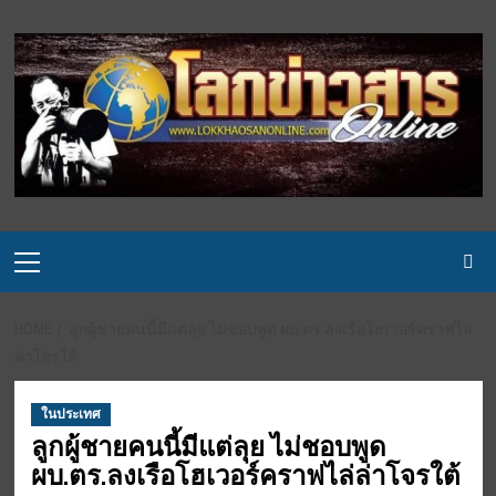
Skip
to
content
Primary
Menu
HOME
ลูกผู้ชายคนนี้มีแต่ลุย ไม่ชอบพูด ผบ.ตร.ลงเรือโฮเวอร์คราฟไล่
ล่าโจรใต้
ในประเทศ
ลูกผู้ชายคนนี้มีแต่ลุย ไม่ชอบพูด
ผบ.ตร.ลงเรือโฮเวอร์คราฟไล่ล่าโจรใต้