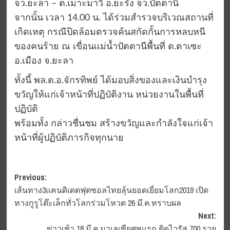
จว.ยะลา – ต.เมาะมาวี อ.ยะรัง จว.ปัตตานี
จากนั้น เวลา 14.00 น. ได้ร่วมสำรวจบริเวณสถานที่
เกิดเหตุ กรณีปิดล้อมตรวจค้นสกัดกั้นการหลบหนี
ของคนร้าย ณ เขื่อนเเม่น้ำปัตตานีพื้นที่ ต.ตาเซะ
อ.เมือง จ.ยะลา
ทั้งนี้ พล.ต.อ.จักรทิพย์ ได้มอบสิ่งของและเงินบำรุง
ขวัญให้แก่เจ้าหน้าที่ปฏิบัติงาน หน่วยงานในพื้นที่
ปฏิบัติ
พร้อมทั้ง กล่าวชื่นชม สร้างขวัญและกำลังใจแก่เจ้า
หน้าที่ผู้ปฏิบัติภารกิจทุกนาย
Post
Previous:
เส้นทาง3แคนดิเดตฟุตซอลไทยลุ้นยอดเยี่ยมโลก2019 เปิด
navigation
ทางกูรูโต๊ะเล็กทั่วโลกร่วมโหวต 26 มี.ค.ทราบผล
Next:
ข่าวเช้า 18 มี.ค.มาเลเซียศพแรก ติดไวรัส 700 ราย