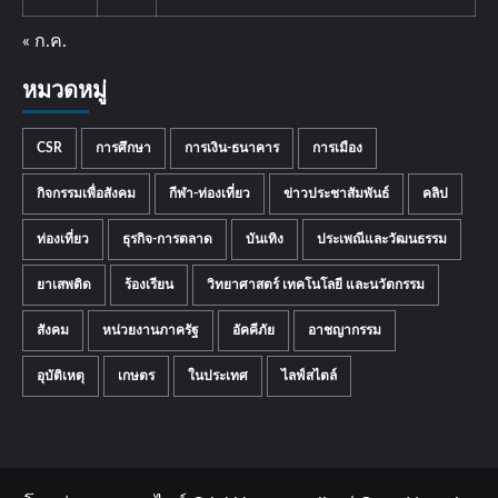
« ก.ค.
หมวดหมู่
CSR
การศึกษา
การเงิน-ธนาคาร
การเมือง
กิจกรรมเพื่อสังคม
กีฬา-ท่องเที่ยว
ข่าวประชาสัมพันธ์
คลิป
ท่องเที่ยว
ธุรกิจ-การตลาด
บันเทิง
ประเพณีและวัฒนธรรม
ยาเสพติด
ร้องเรียน
วิทยาศาสตร์ เทคโนโลยี และนวัตกรรม
สังคม
หน่วยงานภาครัฐ
อัคคีภัย
อาชญากรรม
อุบัติเหตุ
เกษตร
ในประเทศ
ไลฟ์สไตล์