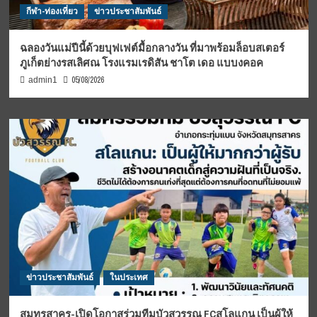
กีฬา-ท่องเที่ยว
ข่าวประชาสัมพันธ์
ฉลองวันแม่ปีนี้ด้วยบุฟเฟต์มื้อกลางวัน ที่มาพร้อมล็อบสเตอร์
ภูเก็ตย่างรสเลิศณ โรงแรมเรดิสัน ชาโต เดอ แบบงคอค
05/08/2026
admin1
ข่าวประชาสัมพันธ์
ในประเทศ
สมุทรสาคร-เปิดโอกาสร่วมทีมบัวสุวรรณ FCสโลแกน เป็นผู้ให้