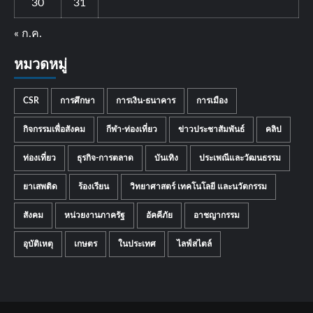
30
31
« ก.ค.
หมวดหมู่
CSR
การศึกษา
การเงิน-ธนาคาร
การเมือง
กิจกรรมเพื่อสังคม
กีฬา-ท่องเที่ยว
ข่าวประชาสัมพันธ์
คลิป
ท่องเที่ยว
ธุรกิจ-การตลาด
บันเทิง
ประเพณีและวัฒนธรรม
ยาเสพติด
ร้องเรียน
วิทยาศาสตร์ เทคโนโลยี และนวัตกรรม
สังคม
หน่วยงานภาครัฐ
อัคคีภัย
อาชญากรรม
อุบัติเหตุ
เกษตร
ในประเทศ
ไลฟ์สไตล์