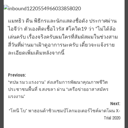
แมทธิว ดีน พิธีกรและนักแสดงชื่อดัง ประกาศผ่าน
ไอจีว่า ตัวเองติดเชื้อไวรัส #โควิด19 ว่า “ไม่ได้ล้อ
เล่นครับ เรื่องจริงครับผมใครที่สัมผัสผมในช่วงสาม
สี่วันที่ผ่านมาเฝ้าดูอาการนะครับ เดี๋ยวจะแจ้งราย
ละเอียดเพิ่มเติมหลังจากนี้
Post
Previous:
“ทปษ.รมว.แรงงาน” ส่งเสริมการพัฒนาคุณภาพชีวิต
navigation
ประชาชนพื้นที่ จ.สงขลา ผ่าน “เครือข่ายอาสาสมัคร
แรงงาน”
Next:
“โทนี โบ” พาฮอนด้าซิวแชมป์โลกมอเตอร์ไซค์ผาดโผน X-
Trial 2020