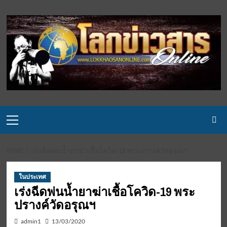
Skip
to
content
Primary
Menu
HOME
เร่งฉีดพ่นน้ำยาฆ่าเชื้อโควิด-19 พระปรางค์วัดอรุณฯ
ในประเทศ
เร่งฉีดพ่นน้ำยาฆ่าเชื้อโควิด-19 พระ
ปรางค์วัดอรุณฯ
admin1
13/03/2020