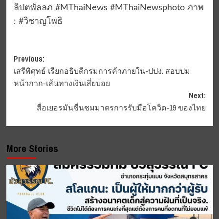
ลิปตพัลลภ #MThaiNews #MThaiNewsphoto ภาพ
: #วิชาญโพธิ
Post
Previous:
เสรีพิศุทธ์ เรียกอธิบดีกรมการค้าภายใน-ปปง. สอบปม
navigation
หน้ากาก-เส้นทางเงินเสี่ยบอย
Next:
สื่อเยอรมันชื่นชมมาตรการรับมือโควิด-19 ของไทย
More Stories