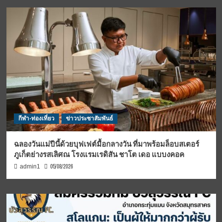
กีฬา-ท่องเที่ยว
ข่าวประชาสัมพันธ์
ฉลองวันแม่ปีนี้ด้วยบุฟเฟต์มื้อกลางวัน ที่มาพร้อมล็อบสเตอร์
ภูเก็ตย่างรสเลิศณ โรงแรมเรดิสัน ชาโต เดอ แบบงคอค
05/08/2026
admin1