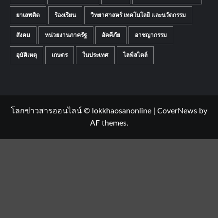
ยาเสพติด
ร้องเรียน
วิทยาศาสตร์ เทคโนโลยี และนวัตกรรม
สังคม
หน่วยงานภาครัฐ
อัคคีภัย
อาชญากรรม
อุบัติเหตุ
เกษตร
ในประเทศ
ไลฟ์สไตล์
โลกข่าวสารออนไลน์ © lokkhaosanonline
|
CoverNews
by
AF themes.