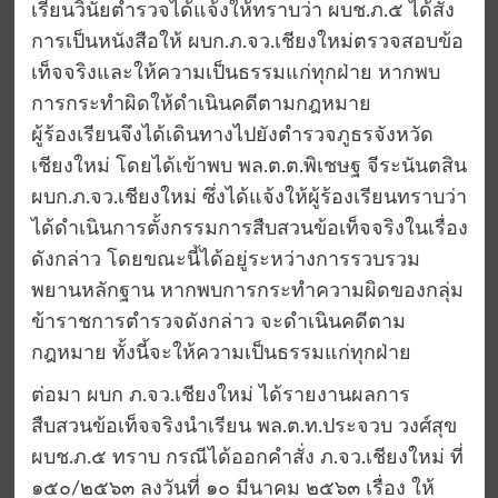
เรียนวินัยตำรวจได้แจ้งให้ทราบว่า ผบช.ภ.๕ ได้สั่ง
การเป็นหนังสือให้ ผบก.ภ.จว.เชียงใหม่ตรวจสอบข้อ
เท็จจริงและให้ความเป็นธรรมแก่ทุกฝ่าย หากพบ
การกระทำผิดให้ดำเนินคดีตามกฎหมาย
ผู้ร้องเรียนจึงได้เดินทางไปยังตำรวจภูธรจังหวัด
เชียงใหม่ โดยได้เข้าพบ พล.ต.ต.พิเชษฐ จีระนันตสิน
ผบก.ภ.จว.เชียงใหม่ ซึ่งได้แจ้งให้ผู้ร้องเรียนทราบว่า
ได้ดำเนินการตั้งกรรมการสืบสวนข้อเท็จจริงในเรื่อง
ดังกล่าว โดยขณะนี้ได้อยู่ระหว่างการรวบรวม
พยานหลักฐาน หากพบการกระทำความผิดของกลุ่ม
ข้าราชการตำรวจดังกล่าว จะดำเนินคดีตาม
กฎหมาย ทั้งนี้จะให้ความเป็นธรรมแก่ทุกฝ่าย
ต่อมา ผบก ภ.จว.เชียงใหม่ ได้รายงานผลการ
สืบสวนข้อเท็จจริงนำเรียน พล.ต.ท.ประจวบ วงศ์สุข
ผบช.ภ.๕ ทราบ กรณีได้ออกคำสั่ง ภ.จว.เชียงใหม่ ที่
๑๕๐/๒๕๖๓ ลงวันที่ ๑๐ มีนาคม ๒๕๖๓ เรื่อง ให้