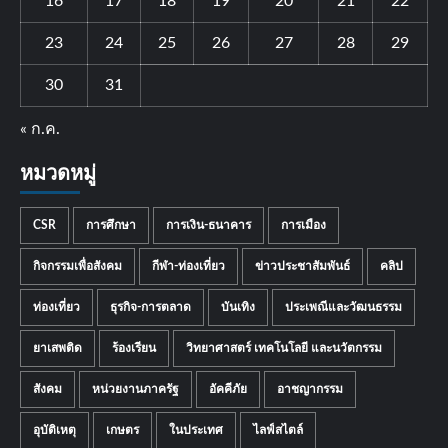
16
17
18
19
20
21
22
23
24
25
26
27
28
29
30
31
« ก.ค.
หมวดหมู่
CSR
การศึกษา
การเงิน-ธนาคาร
การเมือง
กิจกรรมเพื่อสังคม
กีฬา-ท่องเที่ยว
ข่าวประชาสัมพันธ์
คลิป
ท่องเที่ยว
ธุรกิจ-การตลาด
บันเทิง
ประเพณีและวัฒนธรรม
ยาเสพติด
ร้องเรียน
วิทยาศาสตร์ เทคโนโลยี และนวัตกรรม
สังคม
หน่วยงานภาครัฐ
อัคคีภัย
อาชญากรรม
อุบัติเหตุ
เกษตร
ในประเทศ
ไลฟ์สไตล์