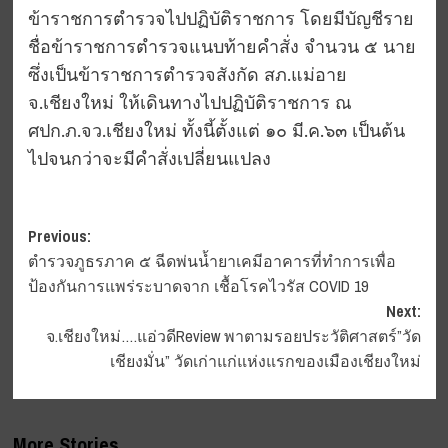
ข้าราชการตำรวจไปปฏิบัติราชการ โดยมีบัญชีราย
ชื่อข้าราชการตำรวจแนบท้ายคำสั่ง จำนวน ๕ นาย
ซึ่งเป็นข้าราชการตำรวจสังกัด สภ.แม่อาย
จ.เชียงใหม่ ให้เดินทางไปปฏิบัติราชการ ณ
ศปก.ภ.จว.เชียงใหม่ ทั้งนี้ตั้งแต่ ๑๐ มี.ค.๖๓ เป็นต้น
ไปจนกว่าจะมีคำสั่งเปลี่ยนแปลง
Post
Previous:
ตำรวจภูธรภาค ๕ ฉีดพ่นน้ำยาเคมีอาคารที่ทำการเพื่อ
navigation
ป้องกันการแพร่ระบาดจาก เชื้อโรคไวรัส COVID 19
Next:
จ.เชียงใหม่….แอ่วดีReview พาตามรอยประวัติศาสตร์”วัด
เชียงมั่น” วัดเก่าแก่แห่งแรกของเมืองเชียงใหม่
More Stories