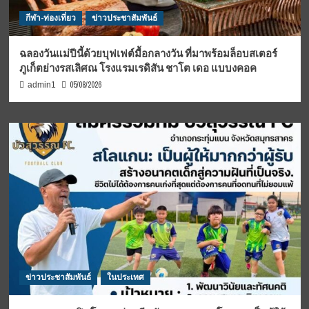
กีฬา-ท่องเที่ยว
ข่าวประชาสัมพันธ์
ฉลองวันแม่ปีนี้ด้วยบุฟเฟต์มื้อกลางวัน ที่มาพร้อมล็อบสเตอร์
ภูเก็ตย่างรสเลิศณ โรงแรมเรดิสัน ชาโต เดอ แบบงคอค
05/08/2026
admin1
ข่าวประชาสัมพันธ์
ในประเทศ