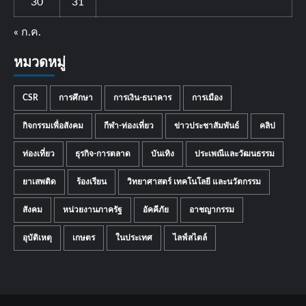
30
31
« ก.ค.
หมวดหมู่
CSR
การศึกษา
การเงิน-ธนาคาร
การเมือง
กิจกรรมเพื่อสังคม
กีฬา-ท่องเที่ยว
ข่าวประชาสัมพันธ์
คลิป
ท่องเที่ยว
ธุรกิจ-การตลาด
บันเทิง
ประเพณีและวัฒนธรรม
ยาเสพติด
ร้องเรียน
วิทยาศาสตร์ เทคโนโลยี และนวัตกรรม
สังคม
หน่วยงานภาครัฐ
อัคคีภัย
อาชญากรรม
อุบัติเหตุ
เกษตร
ในประเทศ
ไลฟ์สไตล์