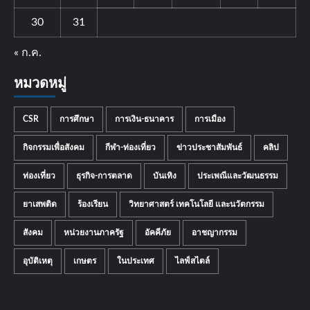
30
31
« ก.ค.
หมวดหมู่
CSR
การศึกษา
การเงิน-ธนาคาร
การเมือง
กิจกรรมเพื่อสังคม
กีฬา-ท่องเที่ยว
ข่าวประชาสัมพันธ์
คลิป
ท่องเที่ยว
ธุรกิจ-การตลาด
บันเทิง
ประเพณีและวัฒนธรรม
ยาเสพติด
ร้องเรียน
วิทยาศาสตร์ เทคโนโลยี และนวัตกรรม
สังคม
หน่วยงานภาครัฐ
อัคคีภัย
อาชญากรรม
อุบัติเหตุ
เกษตร
ในประเทศ
ไลฟ์สไตล์