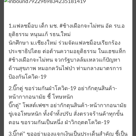
1.แฟลชม็อบ เด็ก มช. #ช้างเผือกจะไม่ทน อัด รบ.อ
ยุติธรรม หนุนแก้ รธน.ใหม่
นักศึกษา ม.เชียงใหม่ ร่วมจัดแฟลชม็อบเรียกร้อง
ประชาธิปไตย ต่อต้านความอยุติธรรม ในแฮชแท็ก
#ช้างเผือกจะไม่ทน จวกรัฐบาลล้มเหลวแก้ปัญหา
ด้านสุขภาพ หมอกควันไฟป่า ท่ามกลางมาตรการ
ป้องกันโควิด-19
2.บิ๊กตู่ ขอร่วมกันฝ่าโควิด-19 อย่ากักตุนสินค้า-
หน้ากากอนามัย ชี้ โทษหนัก
บิ๊กตู่” โพสต์เฟซฯ อย่ากักตุนสินค้า-หน้ากากอนามัย
ขู่เจอโทษหนัก ทั้งจำทั้งปรับ สั่งตรวจร้านค้าทุกขั้น
ตอน ขอรวมกันเป็นหนึ่ง ฝ่าวิกฤตตโควิด-19
3.บิ๊กตู่” ขออย่ามองแจกเงินเป็นประเด็นสำคัญ ชี้เป็น