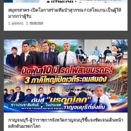
สมุทรสาคร-เปิดโอกาสร่วมทีมบัวสุวรรณ FCสโลแกน เป็นผู้ให้
มากกว่าผู้รับ
05/08/2026
admin1
ข่าวประชาสัมพันธ์
ในประเทศ
กาญจนบุรี-ผู้ว่าราชการจังหวัดกาญจนบุรีชี้แจงชัดเจนเดินหน้า
ผลักดันมรดกโลก