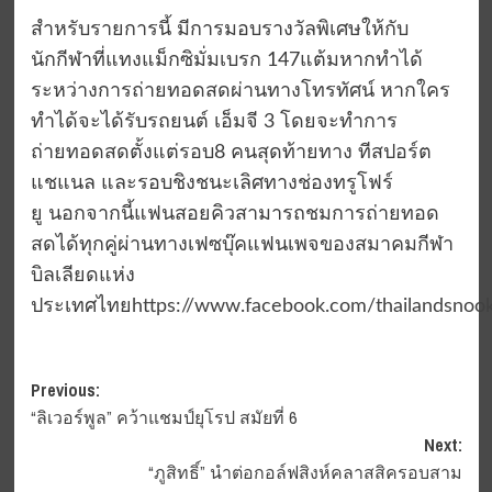
สำหรับรายการนี้ มีการมอบรางวัลพิเศษให้กับ
นักกีฬาที่แทงแม็กซิมั่มเบรก 147แต้มหากทำได้
ระหว่างการถ่ายทอดสดผ่านทางโทรทัศน์ หากใคร
ทำได้จะได้รับรถยนต์ เอ็มจี 3 โดยจะทำการ
ถ่ายทอดสดตั้งแต่รอบ8 คนสุดท้ายทาง ทีสปอร์ต
แชแนล และรอบชิงชนะเลิศทางช่องทรูโฟร์
ยู นอกจากนี้แฟนสอยคิวสามารถชมการถ่ายทอด
สดได้ทุกคู่ผ่านทางเฟซบุ๊คแฟนเพจของสมาคมกีฬา
บิลเลียดแห่ง
ประเทศไทย
https://www.facebook.com/thailandsnook
Post
Previous:
“ลิเวอร์พูล” คว้าแชมป์ยุโรป สมัยที่ 6
navigation
Next:
“ภูสิทธิ์” นำต่อกอล์ฟสิงห์คลาสสิครอบสาม