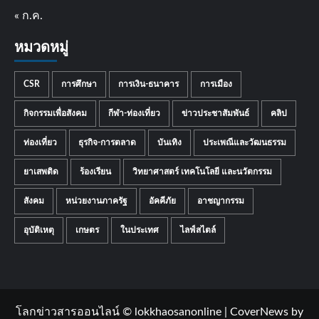
« ก.ค.
หมวดหมู่
CSR
การศึกษา
การเงิน-ธนาคาร
การเมือง
กิจกรรมเพื่อสังคม
กีฬา-ท่องเที่ยว
ข่าวประชาสัมพันธ์
คลิป
ท่องเที่ยว
ธุรกิจ-การตลาด
บันเทิง
ประเพณีและวัฒนธรรม
ยาเสพติด
ร้องเรียน
วิทยาศาสตร์ เทคโนโลยี และนวัตกรรม
สังคม
หน่วยงานภาครัฐ
อัคคีภัย
อาชญากรรม
อุบัติเหตุ
เกษตร
ในประเทศ
ไลฟ์สไตล์
โลกข่าวสารออนไลน์ © lokkhaosanonline
|
CoverNews
by