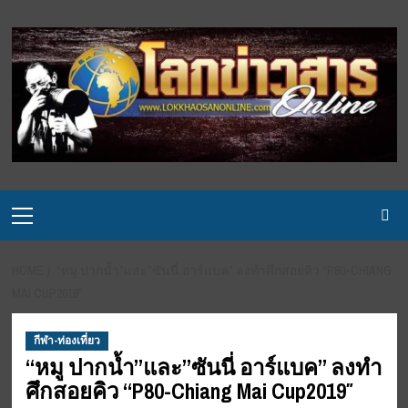
Skip
to
content
Primary
Menu
HOME
“หมู ปากน้ำ”และ”ซันนี่ อาร์แบค” ลงทำศึกสอยคิว “P80-CHIANG
MAI CUP2019″
กีฬา-ท่องเที่ยว
“หมู ปากน้ำ”และ”ซันนี่ อาร์แบค” ลงทำ
ศึกสอยคิว “P80-Chiang Mai Cup2019″