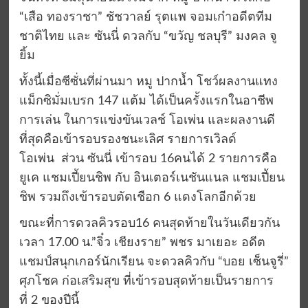
“เสือ ทองราชา” ชัชวาลย์ รุตแพ จอมเก๋าอดีตทีม
ชาติไทย และ ซันนี่ ดวลกับ “ขวัญ ชลบุรี” มงคล จู
ยิ้ม
ทั้งนี้เมื่อซีซั่นที่ผ่านมา หมู ปากน้ำ โชว์ผลงานแทง
แม็กซิมั่มเบรก 147 แต้ม ได้เป็นครั้งแรกในอาชีพ
การเล่น ในการแข่งขันเวลช์ โอเพ่น และผลงานดี
ที่สุดคือเข้ารอบรองชนะเลิศ รายการเวิลด์
โอเพ่น ส่วน ซันนี่ เข้ารอบ 16คนได้ 2 รายการคือ
ยูเค แชมเปี้ยนชิพ กับ อินเตอร์เนชันแนล แชมเปี้ยน
ชิพ รวมถึงเข้ารอบตัดเชือก 6 แดงโลกอีกด้วย
ขณะที่การดวลคิวรอบ16 คนสุดท้ายในวันเดียวกัน
เวลา 17.00 น.”จิ๋ว เชียงราย” พชร มาเยอะ อดีต
แชมป์สนุกเกอร์นักเรียน จะดวลคิวกับ “บอย เซ็นจูรี่”
ศุภโชค ก่อเสริมสุข ที่เข้ารอบสุดท้ายเป็นรายการ
ที่ 2 ของปีนี้