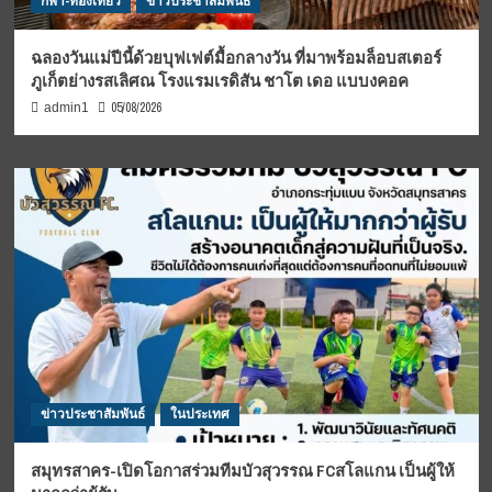
กีฬา-ท่องเที่ยว
ข่าวประชาสัมพันธ์
ฉลองวันแม่ปีนี้ด้วยบุฟเฟต์มื้อกลางวัน ที่มาพร้อมล็อบสเตอร์
ภูเก็ตย่างรสเลิศณ โรงแรมเรดิสัน ชาโต เดอ แบบงคอค
05/08/2026
admin1
ข่าวประชาสัมพันธ์
ในประเทศ
สมุทรสาคร-เปิดโอกาสร่วมทีมบัวสุวรรณ FCสโลแกน เป็นผู้ให้