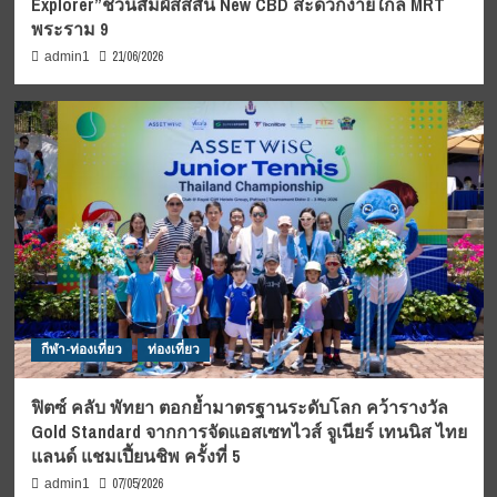
Explorer”ชวนสัมผัสสีสัน New CBD สะดวกง่ายใกล้ MRT
พระราม 9
21/06/2026
admin1
กีฬา-ท่องเที่ยว
ท่องเที่ยว
ฟิตซ์ คลับ พัทยา ตอกย้ำมาตรฐานระดับโลก คว้ารางวัล
Gold Standard จากการจัดแอสเซทไวส์ จูเนียร์ เทนนิส ไทย
แลนด์ แชมเปี้ยนชิพ ครั้งที่ 5
07/05/2026
admin1