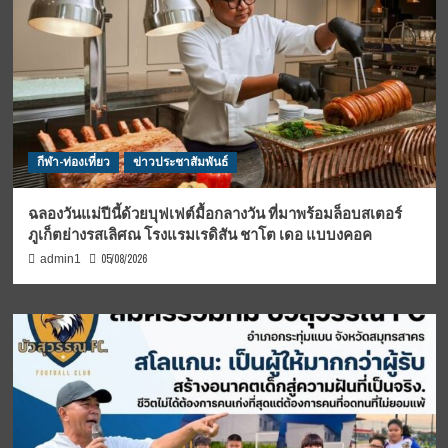
กีฬา-ท่องเที่ยว
ข่าวประชาสัมพันธ์
ฉลองวันแม่ปีนี้ด้วยบุฟเฟต์มื้อกลางวัน ที่มาพร้อมล็อบสเตอร์
ภูเก็ตย่างรสเลิศณ โรงแรมเรดิสัน ชาโต เดอ แบบงคอค
05/08/2026
admin1