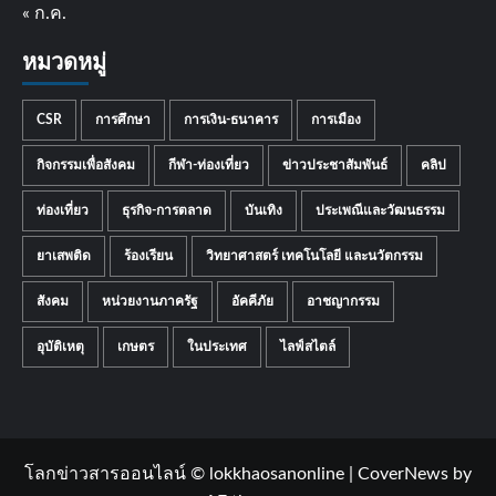
« ก.ค.
หมวดหมู่
CSR
การศึกษา
การเงิน-ธนาคาร
การเมือง
กิจกรรมเพื่อสังคม
กีฬา-ท่องเที่ยว
ข่าวประชาสัมพันธ์
คลิป
ท่องเที่ยว
ธุรกิจ-การตลาด
บันเทิง
ประเพณีและวัฒนธรรม
ยาเสพติด
ร้องเรียน
วิทยาศาสตร์ เทคโนโลยี และนวัตกรรม
สังคม
หน่วยงานภาครัฐ
อัคคีภัย
อาชญากรรม
อุบัติเหตุ
เกษตร
ในประเทศ
ไลฟ์สไตล์
โลกข่าวสารออนไลน์ © lokkhaosanonline
|
CoverNews
by