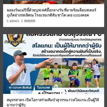
ฉลองวันแม่ปีนี้ด้วยบุฟเฟต์มื้อกลางวัน ที่มาพร้อมล็อบสเตอร์
ภูเก็ตย่างรสเลิศณ โรงแรมเรดิสัน ชาโต เดอ แบบงคอค
05/08/2026
admin1
ข่าวประชาสัมพันธ์
ในประเทศ
สมุทรสาคร-เปิดโอกาสร่วมทีมบัวสุวรรณ FCสโลแกน เป็นผู้ให้
มากกว่าผู้รับ