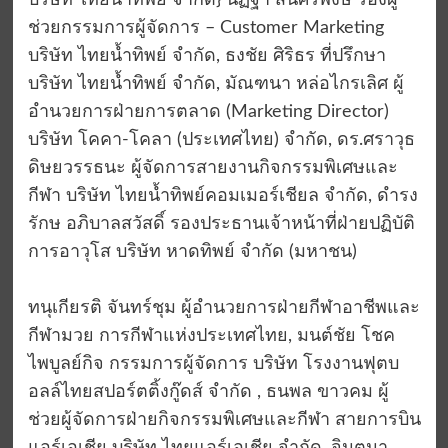
บริษัท ไทยน้ำทิพย์ จำกัด} นิฏฐา สินศิริพงษ์ รองผู้
ช่วยกรรมการผู้จัดการ – Customer Marketing
บริษัท ไทยน้ำทิพย์ จำกัด, ธงชัย ศิริธร ที่ปรึกษา
บริษัท ไทยน้ำทิพย์ จำกัด, มัณฑนา หล่อไกรเลิศ ผู้
อำนวยการฝ่ายการตลาด (Marketing Director)
บริษัท โคคา-โคลา (ประเทศไทย) จำกัด, ดร.ศราวุธ
ดิษยวรรธนะ ผู้จัดการสายงานกิจกรรมพิเศษและ
กีฬา บริษัท ไทยน้ำทิพย์คอมเมอร์เชียล จำกัด, ดำรง
รักษ อภิบาลสวัสดิ์ รองประธานเจ้าหน้าที่ฝ่ายปฏิบัติ
การอาวุโส บริษัท หาดทิพย์ จำกัด (มหาชน)
ทนุเกียรติ จันทร์ชุม ผู้อำนวยการฝ่ายกีฬาอาชีพและ
กีฬามวย การกีฬาแห่งประเทศไทย, มนต์ชัย โชค
ไพบูลย์กิจ กรรมการผู้จัดการ บริษัท โรงงานฟุตบ
อลล์ไทยสปอร์ตติ้งกู๊ดส์ จำกัด , ธนพล ขาวคม ผู้
ช่วยผู้จัดการฝ่ายกิจกรรมพิเศษและกีฬา สายการบิน