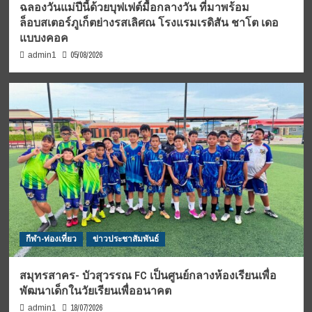
ฉลองวันแม่ปีนี้ด้วยบุฟเฟต์มื้อกลางวัน ที่มาพร้อม
ล็อบสเตอร์ภูเก็ตย่างรสเลิศณ โรงแรมเรดิสัน ชาโต เดอ
แบบงคอค
05/08/2026
admin1
กีฬา-ท่องเที่ยว
ข่าวประชาสัมพันธ์
สมุทรสาคร- บัวสุวรรณ FC เป็นศูนย์กลางห้องเรียนเพื่อ
พัฒนาเด็กในวัยเรียนเพื่ออนาคต
18/07/2026
admin1