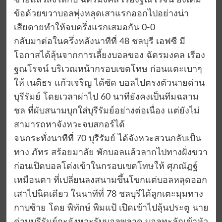
ซ้ายแล้วส่งให้กับ ฉัตรมงคล เรืองฐณโรจน์ ยิงเต็ม
ข้อด้วยขวาบอลพุ่งหลุดเสาแรกออกไปอย่างน่า
เสียดายทำให้จบครึ่งแรกเสมอกัน 0-0
กลับมาต่อในครึ่งหลังนาทีที่ 48 ชลบุรี เอฟซี มี
โอกาสได้ลุ้นจากการเลี้ยงบอลของ ฉัตรมงคล เรือง
ฐณโรจน์ บริเวณหน้ากรอบเขตโทษ ก่อนแตะเบาๆ
ให้ เนติธร แก้วเจริญ ได้ซัด บอลไปตรงตัวนายด่าน
บุรีรัมย์ โดยเวลาผ่าไป 60 นาทียังคงเป็นทีมฉลาม
ชล ที่ผับสนามบุกใส่บุรีรัมย์อย่างต่อเนื่อง แต่ยังไม่
สามารถหาจังหวะจบสกอร์ได้
จนกระทั่งนาทีที่ 70 บุรีรัมย์ ได้จังหวะสวนกลับเป็น
ทาง ภัทร สร้อยมาลัย พักบอลแล้วลากไปทางฝั่งขวา
ก่อนเปิดบอลโด่งเข้าในกรอบเขตโทษให้ ศุภณัฏฐ์
เหมือนตา ที่เปลี่ยนลงสนามขึ้นโขกแต่บอลหลุดออก
เสาไปนิดเดียว ในนาทีที่ 78 ชลบุรีได้ลูกเตะมุมทาง
กาบซ้าย โดย พิทักษ์ พิมแป้ เปิดเข้าไปลุ้นประตู นาย