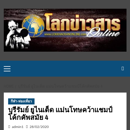
Skip
to
content
Primary
Menu
HOME
บุรีรัมย์ ยูไนเต็ด แม่นโทษคว้าแชมป์โค้กคัพสมัย 4
กีฬา-ท่องเที่ยว
บุรีรัมย์ ยูไนเต็ด แม่นโทษคว้าแชมป์
โค้กคัพสมัย 4
admin1
28/02/2020