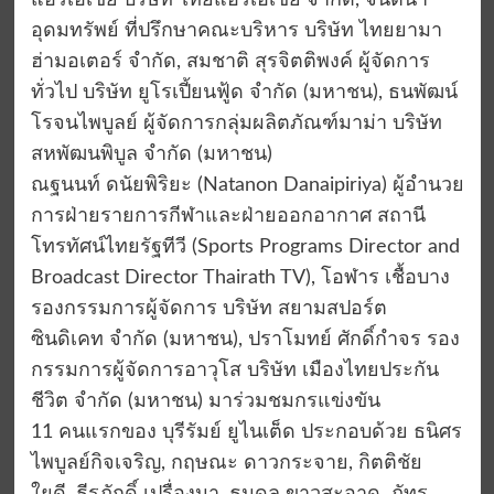
แอร์เอเชีย บริษัท ไทยแอร์เอเชีย จำกัด, จินตนา
อุดมทรัพย์ ที่ปรึกษาคณะบริหาร บริษัท ไทยยามา
ฮ่ามอเตอร์ จำกัด, สมชาติ สุรจิตติพงค์ ผู้จัดการ
ทั่วไป บริษัท ยูโรเปี้ยนฟู้ด จำกัด (มหาชน), ธนพัฒน์
โรจนไพบูลย์ ผู้จัดการกลุ่มผลิตภัณฑ์มาม่า บริษัท
สหพัฒนพิบูล จำกัด (มหาชน)
ณฐนนท์ ดนัยพิริยะ (Natanon Danaipiriya) ผู้อำนวย
การฝ่ายรายการกีฬาและฝ่ายออกอากาศ สถานี
โทรทัศน์ไทยรัฐทีวี (Sports Programs Director and
Broadcast Director Thairath TV), โอฬาร เชื้อบาง
รองกรรมการผู้จัดการ บริษัท สยามสปอร์ต
ซินดิเคท จำกัด (มหาชน), ปราโมทย์ ศักดิ์กำจร รอง
กรรมการผู้จัดการอาวุโส บริษัท เมืองไทยประกัน
ชีวิต จำกัด (มหาชน) มาร่วมชมกรแข่งขัน
11 คนแรกของ บุรีรัมย์ ยูไนเต็ด ประกอบด้วย ธนิศร
ไพบูลย์กิจเจริญ, กฤษณะ ดาวกระจาย, กิตติชัย