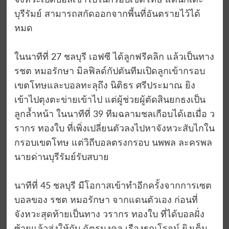
จังหวะเปิดบอลเข้าไปในกรอบเขตโทษ แต่นักเตะ
บุรีรัมย์ สามารถสกัดออกจากพี้นที่อันตรายไว้ได้
หมด
ในนาทีที่ 27 ชลบุรี เอฟซี ได้ลูกฟรีคลิก แล้วเป็นทาง
รชต หมอรักษา มิลฟิลด์กัปตันทีมเปิดลูกเข้ากรอบ
เขตโทษและบอลทะลุถึง นิติธร ศรีประมาณ ยิง
เข้าไปตุงตะข่ายเข้าไป แต่ผู้ช่วยผู้ตัดสินยกธงเป็น
ลูกล้ำหน้า ในนาทีที่ 39 ทีมฉลามชลเกือบได้เฮเมื่อ ว
รากร ทองใบ ที่เพิ่งเปลี่ยนตัวลงไปหาจังหวะสับไกใน
กรอบเขตโทษ แต่วิถีบอลตรงกรอบ นพพล ละครพล
นายด่านบุรีรัมย์รับสบาย
นาทีที่ 45 ชลบุรี มีโอกาสเข้าทำอีกครั้งจากการเซต
บอลของ รชต หมอรักษา จากแดนตัวเอง ก่อนที่
จังหวะสุดท้ายเป็นทาง วรากร ทองใบ ที่ได้บอลฝั่ง