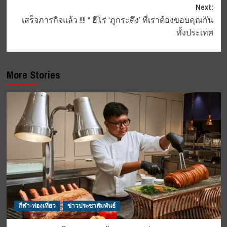
navigation
Next:
เสร็จภารกิจแล้ว !!!! “ ฮีโร่ ‘ภูกระดึง’ ที่เราต้องขอบคุณกัน
ทั้งประเทศ
More Stories
กีฬา-ท่องเที่ยว
ข่าวประชาสัมพันธ์