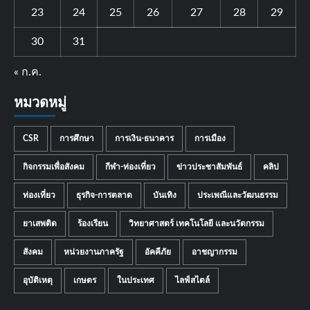
23
24
25
26
27
28
29
30
31
« ก.ค.
หมวดหมู่
CSR
การศึกษา
การเงิน-ธนาคาร
การเมือง
กิจกรรมเพื่อสังคม
กีฬา-ท่องเที่ยว
ข่าวประชาสัมพันธ์
คลิป
ท่องเที่ยว
ธุรกิจ-การตลาด
บันเทิง
ประเพณีและวัฒนธรรม
ยาเสพติด
ร้องเรียน
วิทยาศาสตร์ เทคโนโลยี และนวัตกรรม
สังคม
หน่วยงานภาครัฐ
อัคคีภัย
อาชญากรรม
อุบัติเหตุ
เกษตร
ในประเทศ
ไลฟ์สไตล์