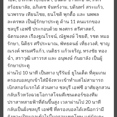
ใยดี, ธีรภักดิ์ เปรื่องนา, ธนดล ขาวสะอาด, ภัทร
สร้อยมาลัย, อภิเดช จันทร์งาม, บดินทร์ สระแก้ว,
นวพรรษ เทียนไชย, ธนโชติ พุกตื้อ และ นพพล
ละครพล เป็นผู้รักษาประตู ด้าน 11 คนแรกของ
ชลบุรี เอฟซี ประกอบด้วย พงศกร ตรีศาสตร์,
ฉัตรมงคล เรืองฐณโรจน์, ณัฐพงษ์ ไชยดี, รชต หมอ
รักษา, นิติธร ศรีประมาณ, พัทธดนย์ เที่ยงวงศ์, ชาญ
ณรงค์ พรมศรีแก้ว, เนติธร แก้วเจริญ, ทรงชัย ทอง
ฉ่ำ, สราวุฒิ เสาวรส และ อนุพงษ์ กันยาลัง เป็นผู้
รักษาประตู
ผ่านไป 10 นาที เป็นทาง บุรีรัมย์ ยูไนเต็ด ที่คุมเกม
ครองบอลบุกเข้าใส่มีจังหวะเข้าทำแต่ไม่สามารถ
เบิกสกอร์แรกได้ ส่วนทาง ชลบุรี เอฟซี อาศัยลูกสวน
กลับเร็วหวังฉวยโอกาสโจมตีเซนเตอร์ของทีม
ปราสาทสายฟ้าที่ดันขึ้นสูง เวลาผ่านไป 20 นาที
กลับเป็นฝั่งชลบุรี เอฟซี ที่ครองบอลได้เหนือกว่ามี