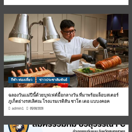
กีฬา-ท่องเที่ยว
ข่าวประชาสัมพันธ์
ฉลองวันแม่ปีนี้ด้วยบุฟเฟต์มื้อกลางวัน ที่มาพร้อมล็อบสเตอร์
ภูเก็ตย่างรสเลิศณ โรงแรมเรดิสัน ชาโต เดอ แบบงคอค
05/08/2026
admin1