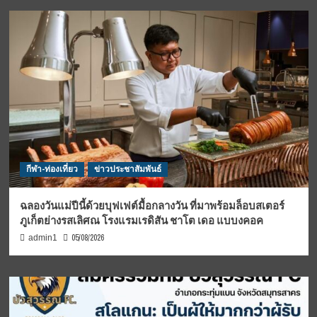
กีฬา-ท่องเที่ยว
ข่าวประชาสัมพันธ์
ฉลองวันแม่ปีนี้ด้วยบุฟเฟต์มื้อกลางวัน ที่มาพร้อมล็อบสเตอร์
ภูเก็ตย่างรสเลิศณ โรงแรมเรดิสัน ชาโต เดอ แบบงคอค
05/08/2026
admin1