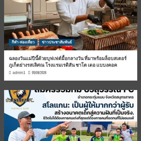
กีฬา-ท่องเที่ยว
ข่าวประชาสัมพันธ์
ฉลองวันแม่ปีนี้ด้วยบุฟเฟต์มื้อกลางวัน ที่มาพร้อมล็อบสเตอร์
ภูเก็ตย่างรสเลิศณ โรงแรมเรดิสัน ชาโต เดอ แบบงคอค
05/08/2026
admin1