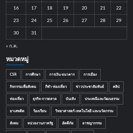
16
17
18
19
20
21
22
23
24
25
26
27
28
29
30
31
« ก.ค.
หมวดหมู่
CSR
การศึกษา
การเงิน-ธนาคาร
การเมือง
กิจกรรมเพื่อสังคม
กีฬา-ท่องเที่ยว
ข่าวประชาสัมพันธ์
คลิป
ท่องเที่ยว
ธุรกิจ-การตลาด
บันเทิง
ประเพณีและวัฒนธรรม
ยาเสพติด
ร้องเรียน
วิทยาศาสตร์ เทคโนโลยี และนวัตกรรม
สังคม
หน่วยงานภาครัฐ
อัคคีภัย
อาชญากรรม