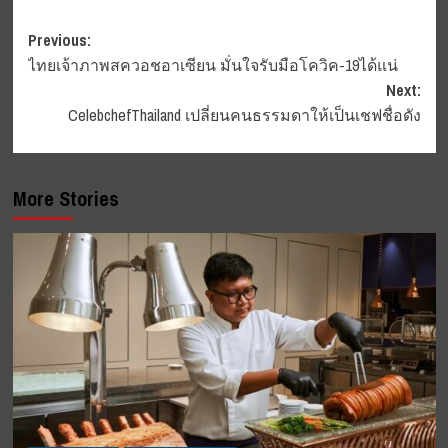
Post
Previous:
ไทยเจ้าภาพสควอชอาเซียน มั่นใจรับมือโควิค-19ได้แน่
navigation
Next:
CelebchefThailand เปลี่ยนคนธรรมดาให้เป็นเชฟชื่อดัง
More Stories