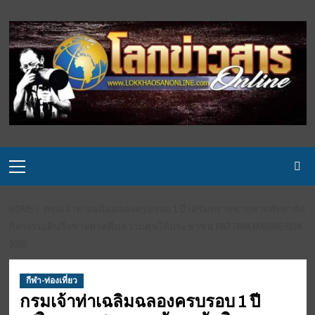
Skip
to
content
Primary
Menu
HOME
กรมเจ้าท่าเฉลิมฉลองครบรอบ 1 ปี เสริมทรายชายหาดพัทยาจัด
กิจกรรมเดินวิ่งชายหาดคืนความสุขให้ประชาชน PATTAYA MARINE RUN
2020
กีฬา-ท่องเที่ยว
กรมเจ้าท่าเฉลิมฉลองครบรอบ 1 ปี