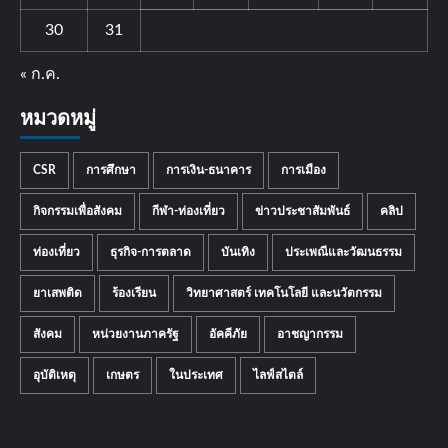
30
31
« ก.ค.
หมวดหมู่
CSR
การศึกษา
การเงิน-ธนาคาร
การเมือง
กิจกรรมเพื่อสังคม
กีฬา-ท่องเที่ยว
ข่าวประชาสัมพันธ์
คลิป
ท่องเที่ยว
ธุรกิจ-การตลาด
บันเทิง
ประเพณีและวัฒนธรรม
ยาเสพติด
ร้องเรียน
วิทยาศาสตร์ เทคโนโลยี และนวัตกรรม
สังคม
หน่วยงานภาครัฐ
อัคคีภัย
อาชญากรรม
อุบัติเหตุ
เกษตร
ในประเทศ
ไลฟ์สไตล์