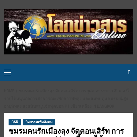
Skip
to
content
Primary
Menu
HOME
ชมรมคนรักเมืองลุง จัดคอนเสิร์ท การกุศล คาราบาว 31 พ.ค.นี้
รายได้หนุนกิจการสาธารณะเพิ่อชาวพัทลุง และสมทบทุนชมรมผผู้สูง
อายุพัทลุง ส่งสนับสนุนจัดฟุตบอล PT เขียวเหลือง IN BANGKOK
CSR
กิจกรรมเพื่อสังคม
ชมรมคนรักเมืองลุง จัดคอนเสิร์ท การ