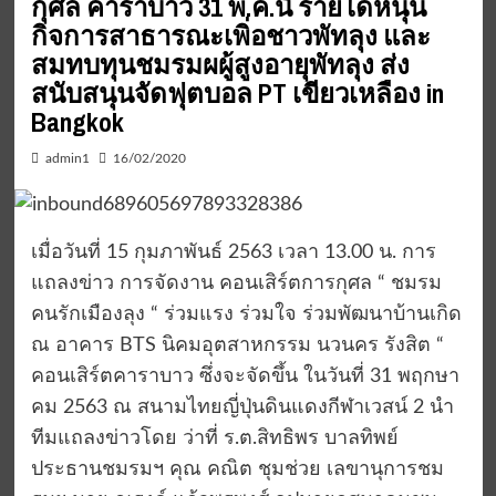
กุศล คาราบาว 31 พ.ค.นี้ รายได้หนุน
กิจการสาธารณะเพิ่อชาวพัทลุง และ
สมทบทุนชมรมผผู้สูงอายุพัทลุง ส่ง
สนับสนุนจัดฟุตบอล PT เขียวเหลือง in
Bangkok
admin1
16/02/2020
เมื่อวันที่ 15 กุมภาพันธ์ 2563 เวลา 13.00 น. การ
แถลงข่าว การจัดงาน คอนเสิร์ตการกุศล “ ชมรม
คนรักเมืองลุง “ ร่วมแรง ร่วมใจ ร่วมพัฒนาบ้านเกิด
ณ อาคาร BTS นิคมอุตสาหกรรม นวนคร รังสิต “
คอนเสิร์ตคาราบาว ซึ่งจะจัดขึ้น ในวันที่ 31 พฤกษา
คม 2563 ณ​ สนามไทยญี่ปุ่นดินแดงกีฬาเวสน์​ 2 นำ
ทีมแถลงข่าวโดย ว่าที่ ร.ต.สิทธิพร บาลทิพย์
ประธานชมรมฯ คุณ คณิต ชุมช่วย เลขานุการชม