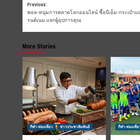
Post
Previous:
พอล-หนุ่มการตลาดโลกออนไลน์ ซื้อบีเอ็ม-กระเป๋าแ
navigation
รนด์เนม แจกผู้อุปการคุณ
More Stories
กีฬา-ท่องเที่ยว
ข่าวประชาสัมพันธ์
กีฬา-ท่องเที่ย