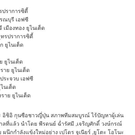
รปราการซิตี้
รณบุรี เอฟซี
ี เมืองทอง ยูไนเต็ด
ุทรปราการซิตี้
ก ยูไนเต็ด
ย ยูไนเต็ด
งราย ยูไนเต็ด
ี ประจวบ เอฟซี
ูไนเต็ด
งราย ยูไนเต็ด
ิชิอิ กุนซือชาวญี่ปุ่น สภาพทีมสมบูรณ์ ไร้ปัญหาผู้เล่น
ที่แล้ว นำโดย พีรดนย์ ฉ่ำรัศมี ,เจริญศักดิ์ วงษ์กรณ์
ย ผนึกกำลังแข้งใหม่อย่าง เปโดร จูเนียร์ ,ยูโตะ โอโนะ