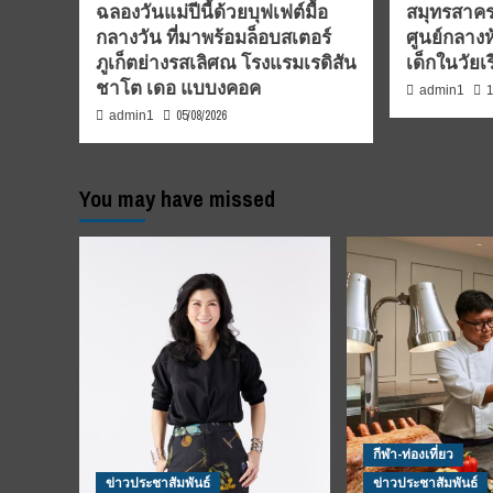
ฉลองวันแม่ปีนี้ด้วยบุฟเฟต์มื้อ
สมุทรสาคร
กลางวัน ที่มาพร้อมล็อบสเตอร์
ศูนย์กลางห
ภูเก็ตย่างรสเลิศณ โรงแรมเรดิสัน
เด็กในวัยเ
ชาโต เดอ แบบงคอค
1
admin1
05/08/2026
admin1
You may have missed
กีฬา-ท่องเที่ยว
ข่าวประชาสัมพันธ์
ข่าวประชาสัมพันธ์