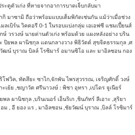
ษาประตูตัวเก่ง ที่หายจากอาการบาดเจ็บกลับมา
ากิ มาซามิ ถือว่าพร้อมแบบเต็มพิกัดเช่นกัน แม้ว่าเมื่อช่วง
มลเบิร์น วิคตอรี 0-1 ในรอบแบ่งกลุ่ม เอเอฟซี แชมเปี้ยนส์
รักษ์ วรวงษ์ นายด่านตัวเก่ง พร้อมด้วย แผงหลังอย่าง บริน
้ย และ ปิยพล ผานิชกุล แดนกลางวาง พิธิวัตต์ สุขจิตธรรมกุล ,ศ
ยวัฒน์ บุราณ บิลล์ โรซิมาร์ อมานซิโอ และ มาอิลซอน กอง
ริโฟวิค, ทัตสึยะ ซาไก,จักพัน ไพรสุวรรณ, เจริญศักดิ์ วงษ์
าะเย้ย ,ชญาวัต ศรีนาวงษ์ : พิชา อุทรา ,เปโดร จูเนียร์
ิยพล ผานิชกุล ,บรินเนอร์ เอ็นริเก ,ชินภัทร์ ลีเอาะ ,สุริยา
่นจอม , อี ยอง แร , มาอิลซอน ,ชัยวัฒน์ บุราณ ,บิลล์ โรซิมาร์