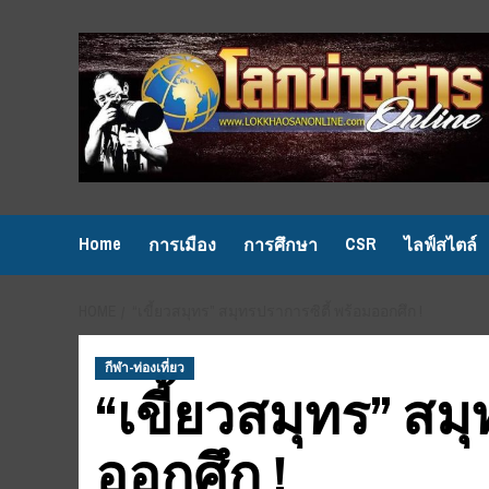
Skip
to
content
Home
CSR
การเมือง
การศึกษา
ไลฟ์สไตล์
HOME
“เขี้ยวสมุทร” สมุทรปราการซิตี้ พร้อมออกศึก !
กีฬา-ท่องเที่ยว
“เขี้ยวสมุทร” สม
ออกศึก !