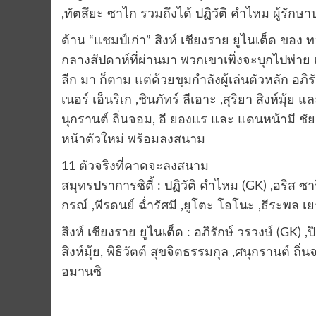
,ทัตสึยะ ซาไก รวมถึงได้ ปฏิวัติ คำไหม ผู้รัก
ด้าน “แชมป์เก่า” สิงห์ เชียงราย ยูไนเต็ด ของ ท
กลางสัปดาห์ที่ผ่านมา พวกเขาเพิ่งจะบุกไปพ่าย เ
ลีก มา ก็ตาม แต่ด้วยขุมกำลังผู้เล่นตัวหลัก อภิ
เนอร์ เอ็นริเก ,ชินภัทร์ ลีเอาะ ,สุริยา สิงห์มุ
นุกรานต์ ถิ่นจอม, อี ยองแร และ แดนหน้ามี ชั
หน้าตัวใหม่ พร้อมลงสนาม
11 ตัวจริงที่คาดจะลงสนาม
สมุทรปราการซิตี้ : ปฏิวัติ คำไหม (GK) ,อริส ซา
กรณ์ ,พีรดนย์ ฉ่ำรัศมี ,ยูโตะ โอโนะ ,ธีระพล เย
สิงห์ เชียงราย ยูไนเต็ด : อภิรักษ์ วรวงษ์ (GK) ,ป
สิงห์มุ้ย, พิธิวัตต์ สุขจิตธรรมกุล ,ศนุกรานต์ ถิ
อมานซิ