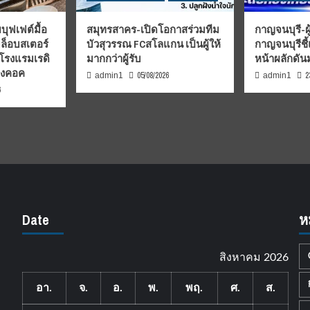
บุฟเฟต์มื้อ
สมุทรสาคร-เปิดโอกาสร่วมทีม
กาญจนบุรี-ผู
มล็อบสเตอร์
บัวสุวรรณ FCสโลแกน เป็นผู้ให้
กาญจนบุรีชี
 โรงแรมเรดิ
มากกว่าผู้รับ
หน้าผลักดั
บงคอค
05/08/2026
2
admin1
admin1
6
Date
ห
สิงหาคม 2026
อา.
จ.
อ.
พ.
พฤ.
ศ.
ส.