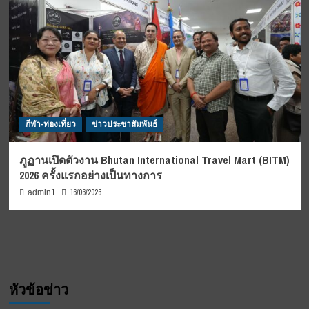
กีฬา-ท่องเที่ยว
ข่าวประชาสัมพันธ์
ภูฏานเปิดตัวงาน Bhutan International Travel Mart (BITM)
2026 ครั้งแรกอย่างเป็นทางการ
16/06/2026
admin1
หัวข้อข่าว