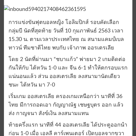
การแข่งขันฟุตบอลหญิง โอลิมปิกส์ รอบคัดเลือก
กลุ่มบี นัดที่สุดท้าย วันที่ 10 กุมภาพันธ์ 2563 เวลา
15.30 น. ตามเวลาประเทศไทย ณ สนามแคมป์เบล
ทาวน์ ทีมชาติไทย พบกับ เจ้าภาพ ออรเตรเลีย
โดย 2 นัดที่ผ่านมา “ชบาแก้ว” พ่ายมา 2 เกมติดต่อ
กันให้กับ ไต้หวัน 1-0 และ จีน 6-1 ทำให้ตกรอบแรก
แน่นอนแล้ว ส่วน ออสเตรเลีย ลงสนามานัดเดียว
ชนะ ไต้หวัน มา 7-0
เริ่มเกม ออสเตรเลีย ครองเกมเหนือกว่า นาทีที่ 36
ไทย มีการถอดเอา กัญญาณัฐ เชษฐบุตร ออก แล้ว
ส่ง กาญจนา สังข์เงิน ลงสนามแทน
ท้ายครึ่งแรก นาทีที่ 44 ออสเตรเลีย ได้ประตูออกนำ
ก่อน 1-0 เมื่อ เอลลี คาร์เพนเตอร์ เปิดบอลจากขวา