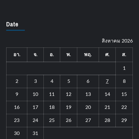
Date
สิงหาคม 2026
อา.
จ.
อ.
พ.
พฤ.
ศ.
ส.
1
2
3
4
5
6
7
8
9
10
11
12
13
14
15
16
17
18
19
20
21
22
23
24
25
26
27
28
29
30
31