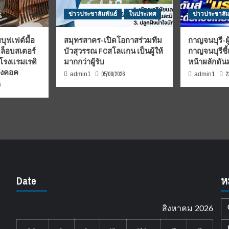
ข่าวประชาสัมพันธ์
ในประเทศ
ข่าวประชาสัม
บุฟเฟต์มื้อ
สมุทรสาคร-เปิดโอกาสร่วมทีม
กาญจนบุรี-ผู
มล็อบสเตอร์
บัวสุวรรณ FCสโลแกน เป็นผู้ให้
กาญจนบุรีชี
 โรงแรมเรดิ
มากกว่าผู้รับ
หน้าผลักดั
บงคอค
05/08/2026
2
admin1
admin1
6
Date
ห
สิงหาคม 2026