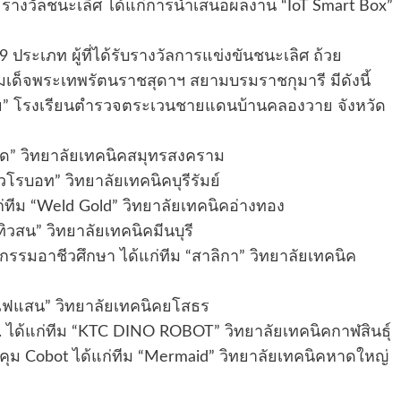
่ รางวัลชนะเลิศ ได้แก่การนำเสนอผลงาน “IoT Smart Box”
ประเภท ผู้ที่ได้รับรางวัลการแข่งขันชนะเลิศ ถ้วย
ด็จพระเทพรัตนราชสุดาฯ สยามบรมราชกุมารี มีดังนี้
วาย” โรงเรียนตำรวจตระเวนชายแดนบ้านคลองวาย จังหวัด
ลอด” วิทยาลัยเทคนิคสมุทรสงคราม
าวโรบอท” วิทยาลัยเทคนิคบุรีรัมย์
ทีม “Weld Gold” วิทยาลัยเทคนิคอ่างทอง
ทิวสน” วิทยาลัยเทคนิคมีนบุรี
หกรรมอาชีวศึกษา ได้แก่ทีม “สาลิกา” วิทยาลัยเทคนิค
้งไฟแสน” วิทยาลัยเทคนิคยโสธร
 ได้แก่ทีม “KTC DINO ROBOT” วิทยาลัยเทคนิคกาฬสินธุ์
ุม Cobot ได้แก่ทีม “Mermaid” วิทยาลัยเทคนิคหาดใหญ่