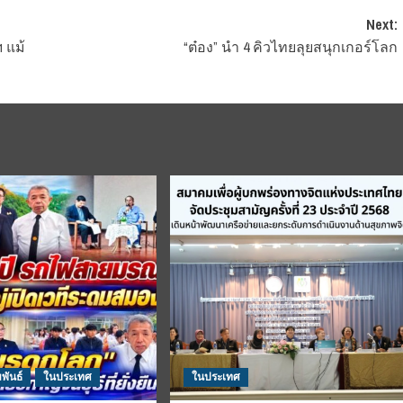
Next:
 แม้
“ต๋อง” นำ 4 คิวไทยลุยสนุกเกอร์โลก
พันธ์
ในประเทศ
ในประเทศ