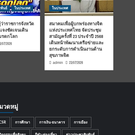
พันธ์
ในประเทศ
ในประเทศ
้ว่าราชการจังหวัด
สมาคมเพื่อผู้บกพร่องทางจิต
้แจงชัดเจนเดิน
แห่งประเทศไทย จัดประชุม
นมรดกโลก
สามัญครั้งที่ 23 ประจำปี 2568
เดินหน้าพัฒนาเครือข่ายและ
3/07/2026
ยกระดับการดำเนินงานด้าน
สุขภาพจิต
23/07/2026
admin
มวดหมู่
CSR
การศึกษา
การเงิน-ธนาคาร
การเมือง
กิจกรรมเพื่อสังคม
กีฬา-ท่องเที่ยว
ข่าวประชาสัมพันธ์