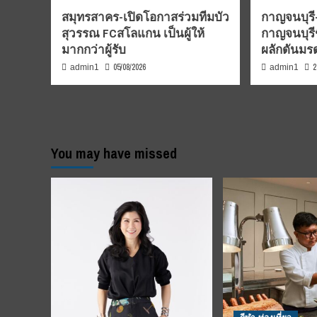
สมุทรสาคร-เปิดโอกาสร่วมทีมบัว
กาญจนบุรี-
สุวรรณ FCสโลแกน เป็นผู้ให้
กาญจนบุรี
มากกว่าผู้รับ
ผลักดันม
05/08/2026
2
admin1
admin1
You may have missed