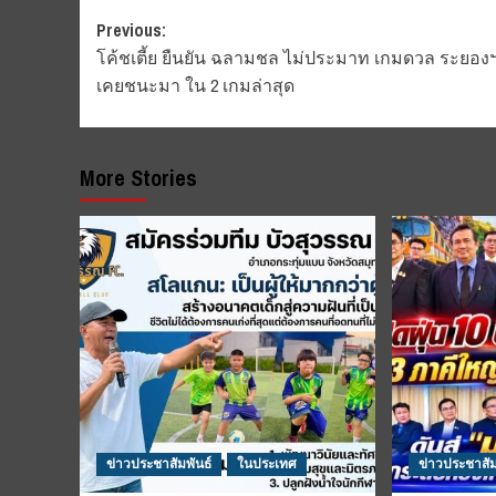
Post
Previous:
โค้ชเตี้ย ยืนยัน ฉลามชล ไม่ประมาท เกมดวล ระยองฯ
navigation
เคยชนะมา ใน 2 เกมล่าสุด
More Stories
ข่าวประชาสัมพันธ์
ในประเทศ
ข่าวประชาสัม