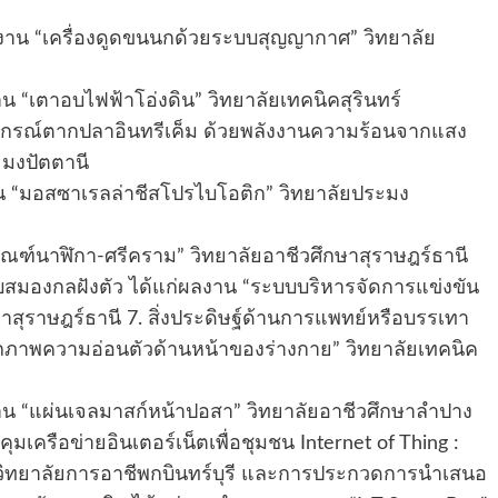
ผลงาน “เครื่องดูดขนนกด้วยระบบสุญญากาศ” วิทยาลัย
น “เตาอบไฟฟ้าโอ่งดิน” วิทยาลัยเทคนิคสุรินทร์
่ “อุปกรณ์ตากปลาอินทรีเค็ม ด้วยพลังงานความร้อนจากแสง
มงปัตตานี
าน “มอสซาเรลล่าชีสโปรไบโอติก” วิทยาลัยประมง
ตภัณฑ์นาฬิกา-ศรีคราม” วิทยาลัยอาชีวศึกษาสุราษฎร์ธานี
บสมองกลฝังตัว ได้แก่ผลงาน “ระบบบริหารจัดการแข่งขัน
าสุราษฎร์ธานี 7. สิ่งประดิษฐ์ด้านการแพทย์หรือบรรเทา
ภาพความอ่อนตัวด้านหน้าของร่างกาย” วิทยาลัยเทคนิค
งาน “แผ่นเจลมาสก์หน้าปอสา” วิทยาลัยอาชีวศึกษาลำปาง
เครือข่ายอินเตอร์เน็ตเพื่อชุมชน Internet of Thing :
ty” วิทยาลัยการอาชีพกบินทร์บุรี และการประกวดการนำเสนอ