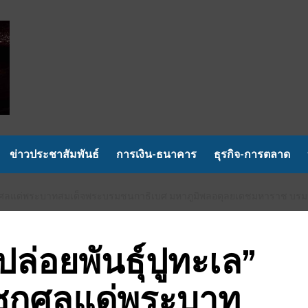
ข่าวประชาสัมพันธ์
การเงิน-ธนาคาร
ธุรกิจ-การตลาด
ระราชกุศลแด่พระบาทสมเด็จพระบรมชนกาธิเบศ มหาภูมิพลอดุลยเดชมหาราช บร
“ปล่อยพันธ์ุปูทะเล”
ชกุศลแด่พระบาท