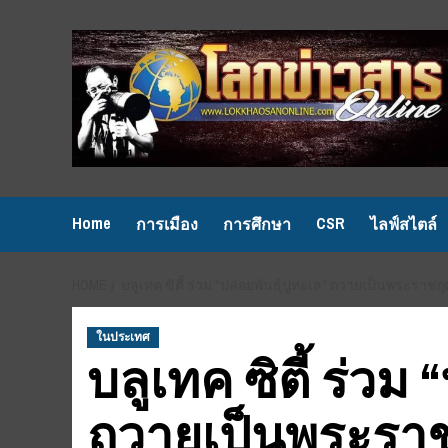
Skip
to
content
Home
CSR
การเมือง
การศึกษา
ไลฟ์สไตล์
HOME
บลูเทค ซิตี้ ร่วม “ปล่อยพันธ์ุปูทะเล” ถวายเป็นพ
ในประเทศ
บลูเทค ซิตี้ ร่วม 
ถวายเป็นพระรา