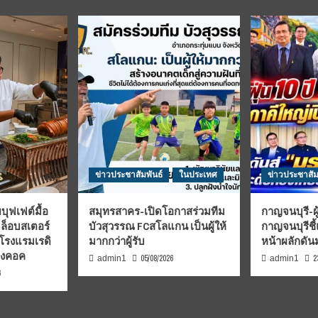
ข่าวประชาสัมพันธ์
ในประเทศ
ข่าวประชาสัม
บุฟเฟต์มื้อ
สมุทรสาคร-เปิดโอกาสร่วมทีม
กาญจนบุรี-ผู
มล็อบสเตอร์
บัวสุวรรณ FCสโลแกน เป็นผู้ให้
กาญจนบุรีชี
 โรงแรมเรดิ
มากกว่าผู้รับ
หน้าผลักดั
บงคอค
05/08/2026
2
admin1
admin1
6