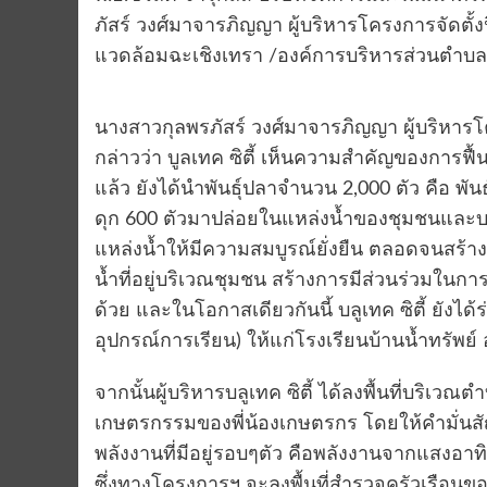
ภัสร์ วงศ์มาจารภิญญา ผู้บริหารโครงการจัดตั้ง
แวดล้อมฉะเชิงเทรา /องค์การบริหารส่วนตำบลเ
นางสาวกุลพรภัสร์ วงศ์มาจารภิญญา ผู้บริหารโค
กล่าวว่า บูลเทค ซิตี้ เห็นความสำคัญของการฟื้น
แล้ว ยังได้นำพันธุ์ปลาจำนวน 2,000 ตัว คือ พัน
ดุก 600 ตัวมาปล่อยในแหล่งน้ำของชุมชนและบริเว
แหล่งน้ำให้มีความสมบูรณ์ยั่งยืน ตลอดจนสร้า
น้ำที่อยู่บริเวณชุมชน สร้างการมีส่วนร่วมในการ
ด้วย และในโอกาสเดียวกันนี้ บลูเทค ซิตี้ ยังไ
อุปกรณ์การเรียน) ให้แก่โรงเรียนบ้านน้ำทรัพย์
จากนั้นผู้​บริหาร​บลู​เทค​ ซิตี้​ ได้​ลง​พื้นที่​บริ
เกษตรกรรมของพี่น้องเกษตรกร ​โดย​ให้คำมั่นส
พลังงาน​ที่​มี​อยู่​รอบ​ๆตัว​ คือ​พลังงาน​จาก​แสง
ซึ่งทาง​โครงการ​ฯ จะลง​พื้นที่​สำรวจครัวเรือนขอ