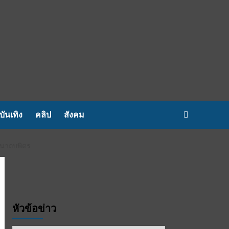
บันเทิง
คลิป
สังคม
มนาถบพิตร
หัวข้อข่าว