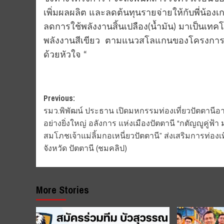
เพิ่มผลผลิต และลดต้นทุนรายจ่ายให้กับพี่น้องเ
ลดการใช้พลังงานสิ้นเปลือง(น้ำมัน) มาเป็นเทคโ
พลังงานสีเขียว ​ ตามแนวสโลแกนของโครงการที่ว่า 
ด้วย​หัวใจ​ “
Post
Previous:
รมว.พิพัฒน์ ประธาน เปิดมหกรรมท่องเที่ยวปัตตานีอ
navigation
อย่างยิ่งใหญ่ อลังการ แห่งเมืองปัตตานี “กตัญญูคู่ฟ้า
สมโภชเจ้าแม่ลิ้มกอเหนี่ยวปัตตานี” ส่งเสริมการท่องเท
จังหวัด ปัตตานี (ชมคลิป)
More Stories