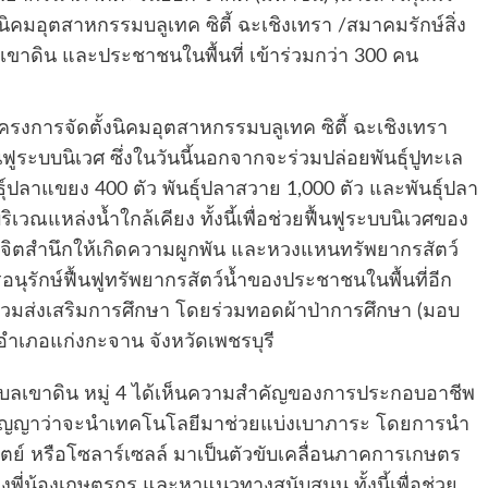
นิคมอุตสาหกรรมบลูเทค ซิตี้ ฉะเชิงเทรา /สมาคมรักษ์สิ่ง
ขาดิน และประชาชนในพื้นที่ เข้าร่วมกว่า 300 คน
รงการจัดตั้งนิคมอุตสาหกรรมบลูเทค ซิตี้ ฉะเชิงเทรา
ฟูระบบนิเวศ ซึ่งในวันนี้นอกจากจะร่วมปล่อยพันธุ์ปูทะเล
ธุ์ปลาแขยง 400 ตัว พันธุ์ปลาสวาย 1,000 ตัว และพันธุ์ปลา
ณแหล่งน้ำใกล้เคียง ทั้งนี้เพื่อช่วยฟื้นฟูระบบนิเวศของ
งจิตสำนึกให้เกิดความผูกพัน และหวงแหนทรัพยากรสัตว์
อนุรักษ์ฟื้นฟูทรัพยากรสัตว์น้ำของประชาชนในพื้นที่อีก
ด้ร่วมส่งเสริมการศึกษา โดยร่วมทอดผ้าป่าการศึกษา (มอบ
 อำเภอแก่งกะจาน จังหวัดเพชรบุรี
เวณ​ตำบลเขา​ดิน​ หมู่​ 4 ได้เห็น​ความ​สำ​คัญ​ของการ​ประกอบ​อาชีพ
ัญญาว่าจะนำ​เทคโนโลยี​มาช่วย​แบ่ง​เบา​ภาระ​ โดยการนำ
อาทิตย์​ หรือโซลาร์เซลล์ ​มาเป็นตัว​ขับเคลื่อน​ภาคการเกษตร
งพี่น้องเกษตรกร และหา​แนวทาง​สนับสนุน​ ทั้งนี้เพื่อช่วย