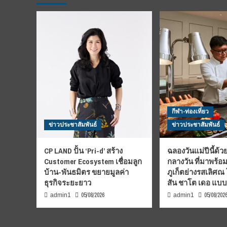
กีฬา-ท่องเที่ยว
ข่าวประชาสัมพันธ์
ข่าวประชาสัมพันธ์
CP LAND ปั้น ‘Pri-d’ สร้าง
ฉลองวันแม่ปีนี้ด้วย
Customer Ecosystem เชื่อมลูก
กลางวัน ที่มาพร้อ
บ้าน-พันธมิตร ขยายมูลค่า
ภูเก็ตย่างรสเลิศณ
ธุรกิจระยะยาว
สัน ชาโต เดอ แบ
05/08/2026
05/08/202
admin1
admin1