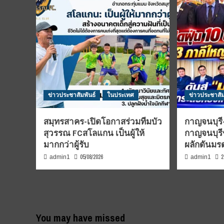
ข่าวประชาสัมพันธ์
ในประเทศ
ข่าวประชาสัม
สมุทรสาคร-เปิดโอกาสร่วมทีมบัว
กาญจนบุรี-
สุวรรณ FCสโลแกน เป็นผู้ให้
กาญจนบุรี
มากกว่าผู้รับ
ผลักดันม
05/08/2026
2
admin1
admin1
You may have missed