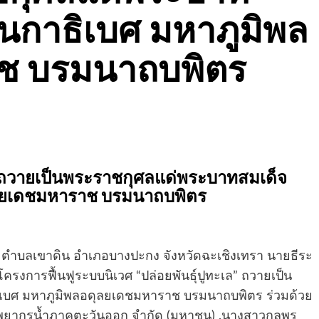
กาธิเบศ มหาภูมิพล
ช บรมนาถบพิตร
ะเล” ถวายเป็นพระราชกุศลแด่พระบาทสมเด็จ
ลยเดชมหาราช บรมนาถบพิตร
ขาดิน ตำบลเขาดิน อำเภอบางปะกง จังหวัดฉะเชิงเทรา นายธีระ
งการฟื้นฟูระบบนิเวศ “ปล่อยพันธ์ุปูทะเล” ถวายเป็น
บศ มหาภูมิพลอดุลยเดชมหาราช บรมนาถบพิตร ร่วมด้วย
รัพยากรน้ำภาคตะวันออก จำกัด (มหาชน) ,นางสาวกุลพร