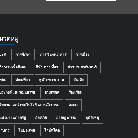
มวดหมู่
CSR
การศึกษา
การเงิน-ธนาคาร
การเมือง
กิจกรรมเพื่อสังคม
กีฬา-ท่องเที่ยว
ข่าวประชาสัมพันธ์
คลิป
ท่องเที่ยว
ธุรกิจ-การตลาด
บันเทิง
ประเพณีและวัฒนธรรม
ยาเสพติด
ร้องเรียน
วิทยาศาสตร์ เทคโนโลยี และนวัตกรรม
สังคม
หน่วยงานภาครัฐ
อัคคีภัย
อาชญากรรม
อุบัติเหตุ
เกษตร
ในประเทศ
ไลฟ์สไตล์