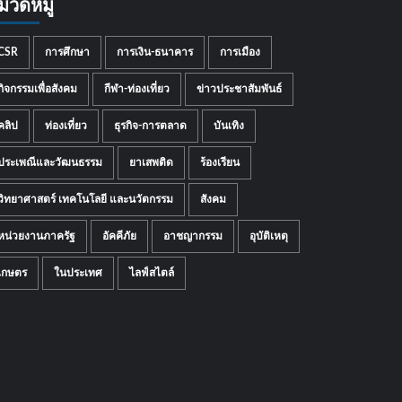
มวดหมู่
CSR
การศึกษา
การเงิน-ธนาคาร
การเมือง
กิจกรรมเพื่อสังคม
กีฬา-ท่องเที่ยว
ข่าวประชาสัมพันธ์
คลิป
ท่องเที่ยว
ธุรกิจ-การตลาด
บันเทิง
ประเพณีและวัฒนธรรม
ยาเสพติด
ร้องเรียน
วิทยาศาสตร์ เทคโนโลยี และนวัตกรรม
สังคม
หน่วยงานภาครัฐ
อัคคีภัย
อาชญากรรม
อุบัติเหตุ
เกษตร
ในประเทศ
ไลฟ์สไตล์