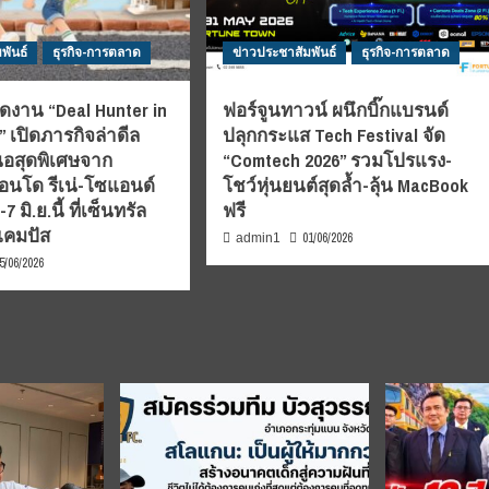
พันธ์
ธุรกิจ-การตลาด
ข่าวประชาสัมพันธ์
ธุรกิจ-การตลาด
ดงาน “Deal Hunter in
ฟอร์จูนทาวน์ ผนึกบิ๊กแบรนด์
 เปิดภารกิจล่าดีล
ปลุกกระแส Tech Festival จัด
อสุดพิเศษจาก
“Comtech 2026” รวมโปรแรง-
นโด รีเน่-โซแอนด์
โชว์หุ่นยนต์สุดล้ำ-ลุ้น MacBook
 มิ.ย.นี้ ที่เซ็นทรัล
ฟรี
แคมปัส
01/06/2026
admin1
5/06/2026