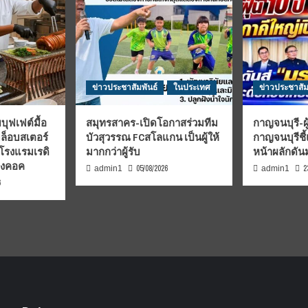
ข่าวประชาสัมพันธ์
ในประเทศ
ข่าวประชาสัม
บุฟเฟต์มื้อ
สมุทรสาคร-เปิดโอกาสร่วมทีม
กาญจนบุรี-ผู
มล็อบสเตอร์
บัวสุวรรณ FCสโลแกน เป็นผู้ให้
กาญจนบุรีชี
 โรงแรมเรดิ
มากกว่าผู้รับ
หน้าผลักดั
บงคอค
05/08/2026
2
admin1
admin1
6