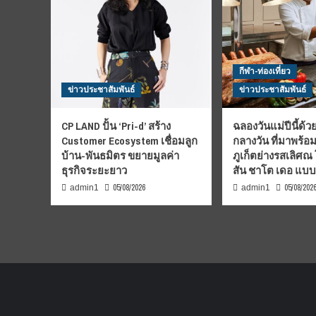
กีฬา-ท่องเที่ยว
ข่าวประชาสัมพันธ์
ข่าวประชาสัมพันธ์
CP LAND ปั้น ‘Pri-d’ สร้าง
ฉลองวันแม่ปีนี้ด้วย
Customer Ecosystem เชื่อมลูก
กลางวัน ที่มาพร้อ
บ้าน-พันธมิตร ขยายมูลค่า
ภูเก็ตย่างรสเลิศณ
ธุรกิจระยะยาว
สัน ชาโต เดอ แบ
05/08/2026
05/08/202
admin1
admin1