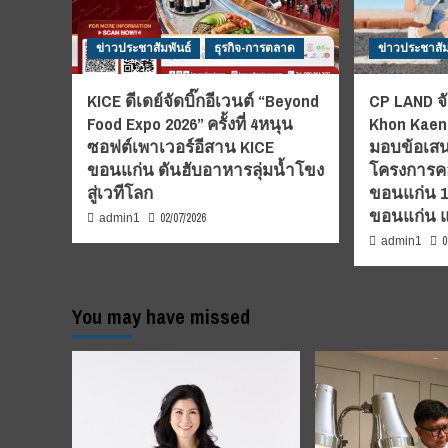
ข่าวประชาสัมพันธ์
ธุรกิจ-การตลาด
ข่าวประชาสัม
KICE ดีเดย์จัดบิ๊กอีเวนต์ “Beyond
CP LAND จั
Food Expo 2026” ครั้งที่ 4หนุน
Khon Kaen”
ซอฟต์เพาเวอร์อีสาน KICE
มอบข้อเสน
ขอนแก่น ดันฮับอาหารลุ่มน้ำโขง
โครงการคอ
สู่เวทีโลก
ขอนแก่น 1-7
ขอนแก่น 
02/07/2026
admin1
0
admin1
You may have missed