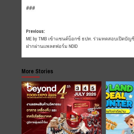
###
Post
Previous:
ME by TMB เข้าแซนด์บ็อกซ์ ธปท. ร่วมทดสอบเปิดบัญชี
navigation
ฝากผ่านแพลตฟอร์ม NDID
More Stories