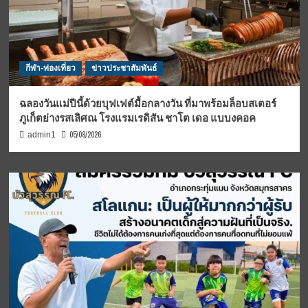
กีฬา-ท่องเที่ยว
ข่าวประชาสัมพันธ์
ฉลองวันแม่ปีนี้ด้วยบุฟเฟต์มื้อกลางวัน ที่มาพร้อมล็อบสเตอร์
ภูเก็ตย่างรสเลิศณ โรงแรมเรดิสัน ชาโต เดอ แบบงคอค
05/08/2026
admin1