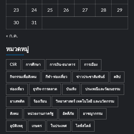
23
24
25
26
27
28
29
30
31
« ก.ค.
หมวดหมู่
CSR
การศึกษา
การเงิน-ธนาคาร
การเมือง
กิจกรรมเพื่อสังคม
กีฬา-ท่องเที่ยว
ข่าวประชาสัมพันธ์
คลิป
ท่องเที่ยว
ธุรกิจ-การตลาด
บันเทิง
ประเพณีและวัฒนธรรม
ยาเสพติด
ร้องเรียน
วิทยาศาสตร์ เทคโนโลยี และนวัตกรรม
สังคม
หน่วยงานภาครัฐ
อัคคีภัย
อาชญากรรม
อุบัติเหตุ
เกษตร
ในประเทศ
ไลฟ์สไตล์