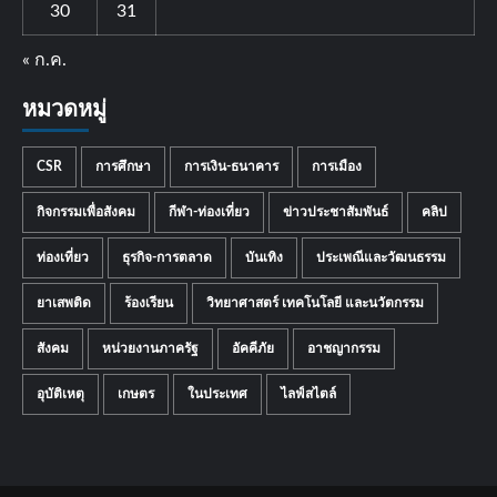
30
31
« ก.ค.
หมวดหมู่
CSR
การศึกษา
การเงิน-ธนาคาร
การเมือง
กิจกรรมเพื่อสังคม
กีฬา-ท่องเที่ยว
ข่าวประชาสัมพันธ์
คลิป
ท่องเที่ยว
ธุรกิจ-การตลาด
บันเทิง
ประเพณีและวัฒนธรรม
ยาเสพติด
ร้องเรียน
วิทยาศาสตร์ เทคโนโลยี และนวัตกรรม
สังคม
หน่วยงานภาครัฐ
อัคคีภัย
อาชญากรรม
อุบัติเหตุ
เกษตร
ในประเทศ
ไลฟ์สไตล์