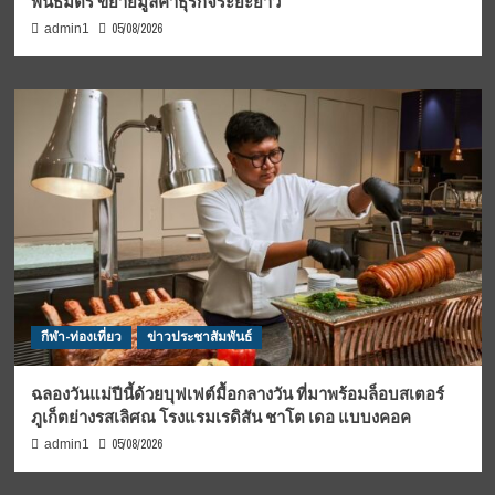
พันธมิตร ขยายมูลค่าธุรกิจระยะยาว
05/08/2026
admin1
กีฬา-ท่องเที่ยว
ข่าวประชาสัมพันธ์
ฉลองวันแม่ปีนี้ด้วยบุฟเฟต์มื้อกลางวัน ที่มาพร้อมล็อบสเตอร์
ภูเก็ตย่างรสเลิศณ โรงแรมเรดิสัน ชาโต เดอ แบบงคอค
05/08/2026
admin1