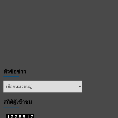
หัวข้อข่าว
หัวข้อ
ข่าว
สถิติผูัเข้าชม