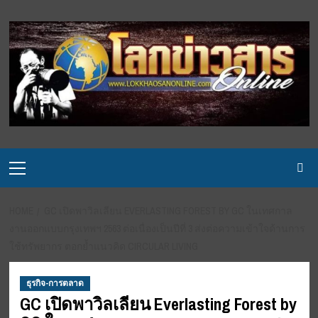
Skip
to
content
Primary
Menu
HOME
GC เปิดพาวิลเลียน EVERLASTING FOREST BY GC ในเทศกาล
งานออกแบบกรุงเทพฯ 2563 ต่อเนื่องเป็นปีที่ 3 ส่งต่อความเข้าใจด้านการ
ใช้ทรัพยากร ตอกย้ำแนวคิด CIRCULAR LIVING
ธุรกิจ-การตลาด
GC เปิดพาวิลเลียน Everlasting Forest by