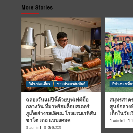
More Stories
กีฬา-ท่องเที่ยว
ข่าวประชาสัมพันธ์
กีฬา-ท่องเที่ย
ฉลองวันแม่ปีนี้ด้วยบุฟเฟต์มื้อ
สมุทรสาคร
กลางวัน ที่มาพร้อมล็อบสเตอร์
ศูนย์กลางห
ภูเก็ตย่างรสเลิศณ โรงแรมเรดิสัน
เด็กในวัยเ
ชาโต เดอ แบบงคอค
1
admin1
05/08/2026
admin1