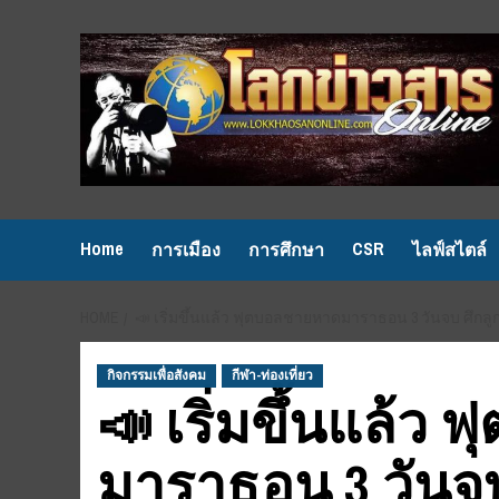
Skip
to
content
Home
CSR
การเมือง
การศึกษา
ไลฟ์สไตล์
HOME
📣 เริ่มขึ้นแล้ว ฟุตบอลชายหาดมาราธอน 3 วันจบ ศึกลู
กิจกรรมเพื่อสังคม
กีฬา-ท่องเที่ยว
📣 เริ่มขึ้นแล้ว
มาราธอน 3 วันจบ