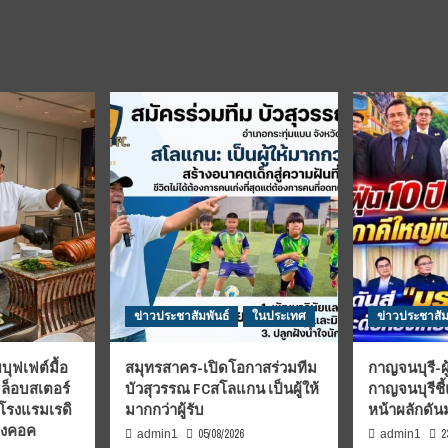
ข่าวประชาสัมพันธ์
ในประเทศ
ข่าวประชาสัม
บุฟเฟต์มื้อ
สมุทรสาคร-เปิดโอกาสร่วมทีม
กาญจนบุรี-ผู
มล็อบสเตอร์
บัวสุวรรณ FCสโลแกน เป็นผู้ให้
กาญจนบุรีชี
 โรงแรมเรดิ
มากกว่าผู้รับ
หน้าผลักดั
บงคอค
05/08/2026
2
admin1
admin1