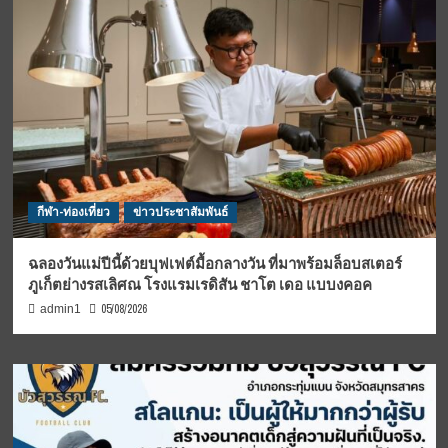
กีฬา-ท่องเที่ยว
ข่าวประชาสัมพันธ์
ฉลองวันแม่ปีนี้ด้วยบุฟเฟต์มื้อกลางวัน ที่มาพร้อมล็อบสเตอร์
ภูเก็ตย่างรสเลิศณ โรงแรมเรดิสัน ชาโต เดอ แบบงคอค
05/08/2026
admin1