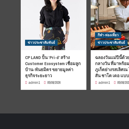
กีฬา-ท่องเที่ยว
ข่าวประชาสัมพันธ์
ข่าวประชาสัมพันธ์
CP LAND ปั้น ‘Pri-d’ สร้าง
ฉลองวันแม่ปีนี้ด้วย
Customer Ecosystem เชื่อมลูก
กลางวัน ที่มาพร้อ
บ้าน-พันธมิตร ขยายมูลค่า
ภูเก็ตย่างรสเลิศณ
ธุรกิจระยะยาว
สัน ชาโต เดอ แบ
05/08/2026
05/08/20
admin1
admin1