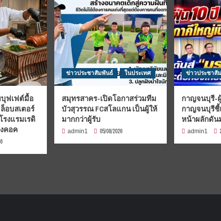
ข่าวประชาสัมพันธ์
ในประเทศ
ข่าวประชาสัม
บุฟเฟต์มื้อ
สมุทรสาคร-เปิดโอกาสร่วมทีม
กาญจนบุรี-ผู
มล็อบสเตอร์
บัวสุวรรณ FCสโลแกน เป็นผู้ให้
กาญจนบุรีชี
 โรงแรมเรดิ
มากกว่าผู้รับ
หน้าผลักดั
บงคอค
05/08/2026
admin1
admin1
26