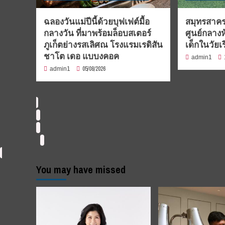
ฉลองวันแม่ปีนี้ด้วยบุฟเฟต์มื้อ
สมุทรสาคร
กลางวัน ที่มาพร้อมล็อบสเตอร์
ศูนย์กลางห
ภูเก็ตย่างรสเลิศณ โรงแรมเรดิสัน
เด็กในวัยเ
ชาโต เดอ แบบงคอค
admin1
05/08/2026
admin1
You may have missed