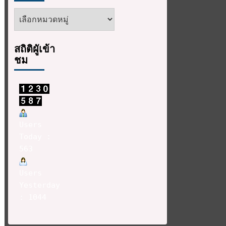
หัวข้อ
ข่าว
สถิติผูัเข้า
ชม
Users
Today :
563
Users
Yesterday
: 1044