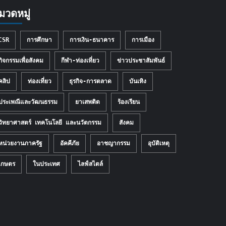
มวดหมู่
CSR
การศึกษา
การเงิน-ธนาคาร
การเมือง
กิจกรรมเพื่อสังคม
กีฬา-ท่องเที่ยว
ข่าวประชาสัมพันธ์
คลิป
ท่องเที่ยว
ธุรกิจ-การตลาด
บันเทิง
ประเพณีและวัฒนธรรม
ยาเสพติด
ร้องเรียน
วิทยาศาสตร์ เทคโนโลยี และนวัตกรรม
สังคม
หน่วยงานภาครัฐ
อัคคีภัย
อาชญากรรม
อุบัติเหตุ
เกษตร
ในประเทศ
ไลฟ์สไตล์