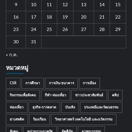
9
10
11
12
13
14
15
16
17
18
19
20
21
22
23
24
25
26
27
28
29
30
31
« ก.ค.
หมวดหมู่
CSR
การศึกษา
การเงิน-ธนาคาร
การเมือง
กิจกรรมเพื่อสังคม
กีฬา-ท่องเที่ยว
ข่าวประชาสัมพันธ์
คลิป
ท่องเที่ยว
ธุรกิจ-การตลาด
บันเทิง
ประเพณีและวัฒนธรรม
ยาเสพติด
ร้องเรียน
วิทยาศาสตร์ เทคโนโลยี และนวัตกรรม
สังคม
หน่วยงานภาครัฐ
อัคคีภัย
อาชญากรรม