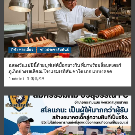
กีฬา-ท่องเที่ยว
ข่าวประชาสัมพันธ์
ฉลองวันแม่ปีนี้ด้วยบุฟเฟต์มื้อกลางวัน ที่มาพร้อมล็อบสเตอร์
ภูเก็ตย่างรสเลิศณ โรงแรมเรดิสัน ชาโต เดอ แบบงคอค
05/08/2026
admin1