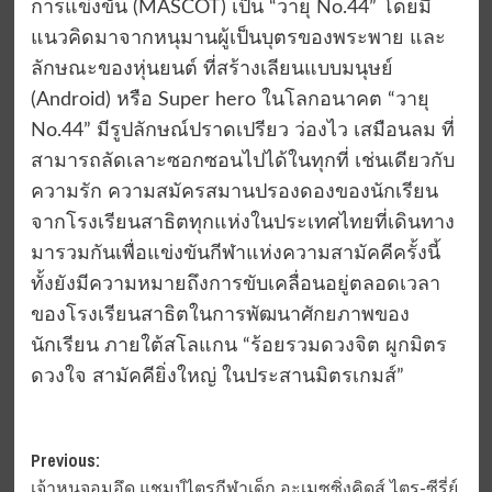
การแข่งขัน (MASCOT) เป็น “วายุ No.44” โดยมี
แนวคิดมาจากหนุมานผู้เป็นบุตรของพระพาย และ
ลักษณะของหุ่นยนต์ ที่สร้างเลียนแบบมนุษย์
(Android) หรือ Super hero ในโลกอนาคต “วายุ
No.44” มีรูปลักษณ์ปราดเปรียว ว่องไว เสมือนลม ที่
สามารถลัดเลาะซอกซอนไปได้ในทุกที่ เช่นเดียวกับ
ความรัก ความสมัครสมานปรองดองของนักเรียน
จากโรงเรียนสาธิตทุกแห่งในประเทศไทยที่เดินทาง
มารวมกันเพื่อแข่งขันกีฬาแห่งความสามัคคีครั้งนี้
ทั้งยังมีความหมายถึงการขับเคลื่อนอยู่ตลอดเวลา
ของโรงเรียนสาธิตในการพัฒนาศักยภาพของ
นักเรียน ภายใต้สโลแกน “ร้อยรวมดวงจิต ผูกมิตร
ดวงใจ สามัคคียิ่งใหญ่ ในประสานมิตรเกมส์”
Post
Previous:
เจ้าหนูจอมอึด แชมป์ไตรกีฬาเด็ก อะเมซซิ่งคิดส์ ไตร-ซีรี่ย์