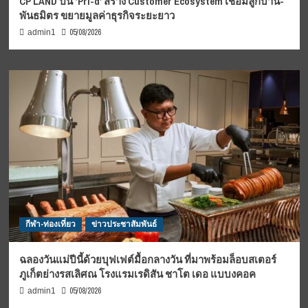
CP LAND ปั้น ‘Pri-d’ สร้าง Customer Ecosystem เชื่อมลูกบ้าน-
พันธมิตร ขยายมูลค่าธุรกิจระยะยาว
05/08/2026
admin1
กีฬา-ท่องเที่ยว
ข่าวประชาสัมพันธ์
ฉลองวันแม่ปีนี้ด้วยบุฟเฟต์มื้อกลางวัน ที่มาพร้อมล็อบสเตอร์
ภูเก็ตย่างรสเลิศณ โรงแรมเรดิสัน ชาโต เดอ แบบงคอค
05/08/2026
admin1