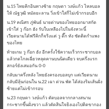
น.15 ไทยคิกอินทางซ้าย กฤษดา วงษ์แก้ว ไหลบอล
ให้ ณัฐวุฒิ หมัดยะลาน วิ่งเข้าใส่ก็ไม่เข้ากรอบอีก
น.19 คณิศร ภู่พันธ์ นายด่านของไทยออกมาสกัด
เข้าใส่ วู ก๊อก ฮัง รับใบเหลืองไปในจังหวะนี้
เวียดนามได้ฟรีคิกก็จริงแต่ วู ดึ๊ก ทัง ซัดติดกำแพง
ของไทย
ท้ายเกม วู ก๊อก ฮัง อีกครั้งใช้ความเร็วกระชากบอล
แล้วกดไกลเฉี่ยวหลุดคานบนนิดเดียว จบครึ่งแรก
สกอร์ยังเสมอกัน 0-0
กลับมาครึ่งหลัง ไทยยังครองบอลบุก แต่เวียดนาม
กลับมีลุ้นก่อนใน น.22 เฉา ด่วน พัต ได้ส่องริมเส้นฝั่ง
ซ้ายแต่ไม่เข้ากรอบ
น.23 กฤษดา วงษ์แก้ว ตัดบอลจากกลางสนาม
กระชากขึ้นฝั่งขวา แล้วตัดสินใจยิงเองไปติดขากอง