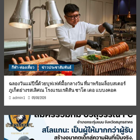
กีฬา-ท่องเที่ยว
ข่าวประชาสัมพันธ์
ฉลองวันแม่ปีนี้ด้วยบุฟเฟต์มื้อกลางวัน ที่มาพร้อมล็อบสเตอร์
ภูเก็ตย่างรสเลิศณ โรงแรมเรดิสัน ชาโต เดอ แบบงคอค
05/08/2026
admin1