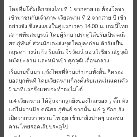
โดยทีมโต๊ะเล็กของไทยที่ 1 จากสาย เอ ต้องโคจร
เข้ามาชนกับเจ้าภาพ เวียดนาม ที่ 2 จากสาย บี เข้า
อย่างจัง ซึ่งลงแข่งในคู่แรกเวลา 14.00 น. เกมนี้ไทย
สภาพทีมสมบูรณ์ โดยผู้รักษาประตูได้ปรับเป็น คณิ
ศร ภู่พันธ์ ส่วนนักเตะส่งชุดใหญ่ลงก่อน ตัวรับเป็น
กฤษดา วงษ์แก้ว ริมเส้น จิรวัฒน์ สอนวิเชียร,ณัฐวุฒิ
หมัดยะลาน และหน้าเป้า ศุภวุฒิ เถื่อนกลาง
เริ่มเกมขึ้นมา แข้งไทยที่ล้วนเก๋าเกมทั้งสิ้น ก็ครอง
บอลบุกทันที โดยเวียดนามก็ลงตั้งรับแน่นในแดนตัว
5 นาทีแรกจึงแทบจะทำอะไม่ได้
น.4 เวียดนาม ได้ลุ้นจากลูกยิงของไกลของ วู ดึ๊ก ทัง
แต่ไม่ผ่านมือ คณิศร ภู่พันธ์ จากนั้น น.6 วู ก๊อก ฮัง
เปิดจากขวา ทราน ไท ฮุย เข้ามายิงปาดๆ บอลชน
คาน ไทยรอดเสียประตูไป