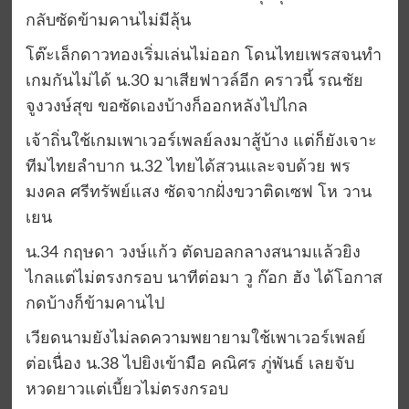
กลับซัดข้ามคานไม่มีลุ้น
โต๊ะเล็กดาวทองเริ่มเล่นไม่ออก โดนไทยเพรสจนทำ
เกมกันไม่ได้ น.30 มาเสียฟาวล์อีก คราวนี้ รณชัย
จูงวงษ์สุข ขอซัดเองบ้างก็ออกหลังไปไกล
เจ้าถิ่นใช้เกมเพาเวอร์เพลย์ลงมาสู้บ้าง แต่ก็ยังเจาะ
ทีมไทยลำบาก น.32 ไทยได้สวนและจบด้วย พร
มงคล ศรีทรัพย์แสง ซัดจากฝั่งขวาติดเซฟ โห วาน
เยน
น.34 กฤษดา วงษ์แก้ว ตัดบอลกลางสนามแล้วยิง
ไกลแต่ไม่ตรงกรอบ นาทีต่อมา วู ก๊อก ฮัง ได้โอกาส
กดบ้างก็ข้ามคานไป
เวียดนามยังไม่ลดความพยายามใช้เพาเวอร์เพลย์
ต่อเนื่อง น.38 ไปยิงเข้ามือ คณิศร ภู่พันธ์ เลยจับ
หวดยาวแต่เบี้ยวไม่ตรงกรอบ