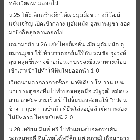
หลังเวียดนามออกไป
น.25 โต๊ะเล็กดช้างศึกได้เตะมุมฝั่งขวา อภิวัฒน์
แจ่มเจริญ เปิดเข้ากลาง มูฮัมหมัด อุสมานมูซา สอด
มายิงก็หลุดคานออกไป
เกมามาถึง น.26 แข้งไทยก็เฮลั่น เมื่อ มูฮัมหมัด อุ
สมานมูซา ใช้เท้าขวาตอกส้นให้กับ รณชัย จูงวงษ์
สุข หลุดขึ้นทางซ้ายก่อนจะบรรจงยิงเล่นทางเสียบ
เข้าเสาเข้าไปทำให้ทีมไทยออกนำ 1-0
เวียดนามออกอาการช็อก นาทีเดียว โห วาน เยน
นายประตูของทีมไปทำบอลหลุดมือ ณัฐวุฒิ หมัดยะ
ลาน อาศัยความเร็วเข้าไปจิ้มบอลส่งต่อให้ “กัปตัน
ช้าง” กฤษดา วงษ์แก้ว ที่ยืนโล่งอยู่แล้วจัดการส่อง
ไม่มีพลาด ไทยขยับหนี 2-0
น.28 เหงียน มินห์ ทรี ไปทำแฮนด์บอลตรงเส้น
วงกลมพอดี ทีมไทยได้ฟรีคิก แต่ ศุภวุฒิ เถื่อนกลาง