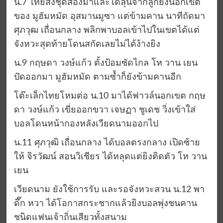
น.7 ไทยส่งชุดสองมาและได้ลุ้นจากลูกยิงนอกเขต
ของ มูฮัมหมัด อุสมานมูซา แต่ข้ามคาน นาทีถัดมา
ศุภวุฒ เถื่อนกลาง พลิกพาบอลเข้าไปในเขตได้แต่
จังหวะสุดท้ายโดนสกัดเลยไม่ได้ง้างยิง
น.9 กฤษดา วงษ์แก้ว ตั้งป้อมซัดไกล โห วาน เยน
ปัดออกมา มูฮัมหมัด ตามซ้ำก็ยังข้ามคานอีก
โต๊ะเล็กไทยโหมต่อ น.10 มาได้ฟาวล์นอกเขต กฤษ
ดา วงษ์แก้ว เขี่ยออกขวา เจษฏา ชูเดช วิ่งเข้าใส่
บอลโดนหน้ากองหลังเวียดนามออกไป
น.11 ศุภวุฒิ เถื่อนกลาง ได้บอลตรงกลาง เปิดซ้าย
ให้ จิรวัฒน์ สอนวิเชียร ได้หลุดแต่ยิงติดตัว โห วาน
เยน
เวียดนาม ยังใช้การรับ และรอจังหวะสวน น.12 พา
ดึ๊ก หวา ได้โอกาสกระชากแล้วยิงบอลพุ่งชนคาน
ชนิดแฟนเจ้าถิ่นเสียวทั้งสนาม