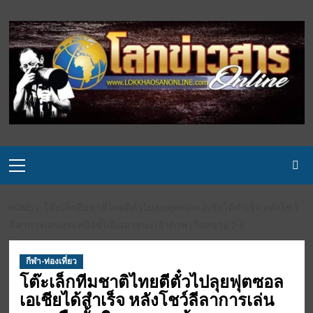
Skip
to
content
Primary
Menu
HOME
โต๊ะเล็กทีมชาติไทยตีตั๋วไปลุยฟุตซอลเอเชียได้สำเร็จ หลังโชว์
ลีลาการเล่นสุดเหนือชั้นยิงเอาชนะเจ้าภาพ เวียดนาม 2-0
กีฬา-ท่องเที่ยว
โต๊ะเล็กทีมชาติไทยตีตั๋วไปลุยฟุตซอล
เอเชียได้สำเร็จ หลังโชว์ลีลาการเล่น