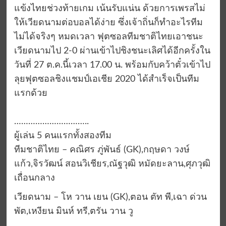
แข้งไทยช่วงท้ายเกม เน้นรับแน่น ด้วยการเพรสไม่
ให้เวียดนามต่อบอลได้ง่าย ซึ่งเจ้าถิ่นก็ทำอะไรทีม
ไม่ได้จริงๆ หมดเวลา ฟุตซอลทีมชาติไทยเอาชนะ
เวียดนามไป 2-0 ผ่านเข้าไปชิงชนะเลิศได้อีกครั้งใน
วันที่ 27 ต.ค.นี้เวลา 17.00 น. พร้อมกับคว้าตั๋วเข้าไป
ลุยฟุตซอลชิงแชมป์เอเชีย 2020 ได้สำเร็จเป็นทีม
แรกด้วย
…………………………..
ผู้เล่น 5 คนแรกทั้งสองทีม
ทีมชาติไทย – คณิศร ภู่พันธ์ (GK),กฤษดา วงษ์
แก้ว,จิรวัฒน์ สอนวิเชียร,ณัฐวุฒิ หมัดยะลาน,ศุภวุฒิ
เถื่อนกลาง
เวียดนาม – โห วาน เยน (GK),ตอน ตัท พี,เฉา ด่วน
พัต,เหงียน มินห์ ทรี,ตรัน วาน วู