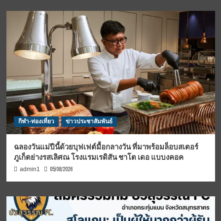
กีฬา-ท่องเที่ยว
ข่าวประชาสัมพันธ์
ฉลองวันแม่ปีนี้ด้วยบุฟเฟต์มื้อกลางวัน ที่มาพร้อมล็อบสเตอร์
ภูเก็ตย่างรสเลิศณ โรงแรมเรดิสัน ชาโต เดอ แบบงคอค
05/08/2026
admin1