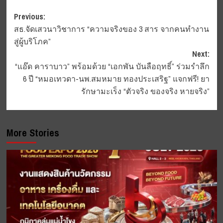
Post
Previous:
สธ.จัดเสวนาวิชาการ “ความจริงของ 3 สาร จากคนทำงาน
navigation
สู่ผู้บริโภค”
Next:
“แอ๊ด คาราบาว” พร้อมด้วย “เอกพัน บันลือฤทธิ์” ร่วมรำลึก
6 ปี “หมอเทวดา-นพ.สมหมาย ทองประเสริฐ” แจกฟรี! ยา
รักษามะเร็ง “ตัวจริง ของจริง หายจริง”
More Stories