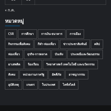
« ก.ค.
หมวดหมู่
CSR
การศึกษา
การเงิน-ธนาคาร
การเมือง
กิจกรรมเพื่อสังคม
กีฬา-ท่องเที่ยว
ข่าวประชาสัมพันธ์
คลิป
ท่องเที่ยว
ธุรกิจ-การตลาด
บันเทิง
ประเพณีและวัฒนธรรม
ยาเสพติด
ร้องเรียน
วิทยาศาสตร์ เทคโนโลยี และนวัตกรรม
สังคม
หน่วยงานภาครัฐ
อัคคีภัย
อาชญากรรม
อุบัติเหตุ
เกษตร
ในประเทศ
ไลฟ์สไตล์