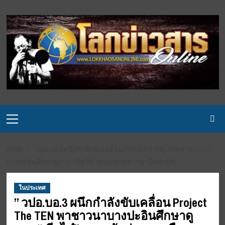
Skip
to
content
Primary
Menu
HOME
” วปอ.บอ.3 ผนึกกำลังขับเคลื่อน PROJECT THE TEN พาชาวนา
บางปะอินศึกษาดูงาน “เจียไต๋” ยกระดับสู่ชาวนามืออาชีพ”
ในประเทศ
” วปอ.บอ.3 ผนึกกำลังขับเคลื่อน Project
The TEN พาชาวนาบางปะอินศึกษาดู