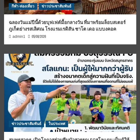
กีฬา-ท่องเที่ยว
ข่าวประชาสัมพันธ์
ฉลองวันแม่ปีนี้ด้วยบุฟเฟต์มื้อกลางวัน ที่มาพร้อมล็อบสเตอร์
ภูเก็ตย่างรสเลิศณ โรงแรมเรดิสัน ชาโต เดอ แบบงคอค
05/08/2026
admin1
ข่าวประชาสัมพันธ์
ในประเทศ
สมุทรสาคร-เปิดโอกาสร่วมทีมบัวสุวรรณ FCสโลแกน เป็นผู้ให้