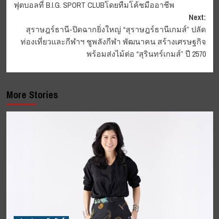
ฟุตบอลที่ B.I.G. SPORT CLUBโดยทืมโค้ชมืออาชีพ
Next:
สุราษฎร์ธานี-ปิดฉากยิ่งใหญ่ “สุราษฎร์ธานีเกมส์” ปลัด
ท่องเที่ยวและกีฬาฯ ชูพลังกีฬา พัฒนาคน สร้างเศรษฐกิจ
พร้อมส่งไม้ต่อ “สุรินทร์เกมส์” ปี 2570
More Stories