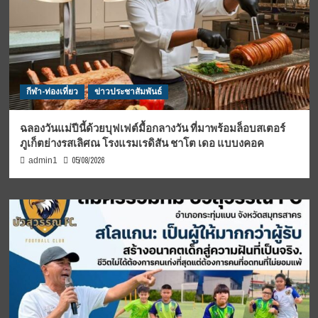
กีฬา-ท่องเที่ยว
ข่าวประชาสัมพันธ์
ฉลองวันแม่ปีนี้ด้วยบุฟเฟต์มื้อกลางวัน ที่มาพร้อมล็อบสเตอร์
ภูเก็ตย่างรสเลิศณ โรงแรมเรดิสัน ชาโต เดอ แบบงคอค
05/08/2026
admin1