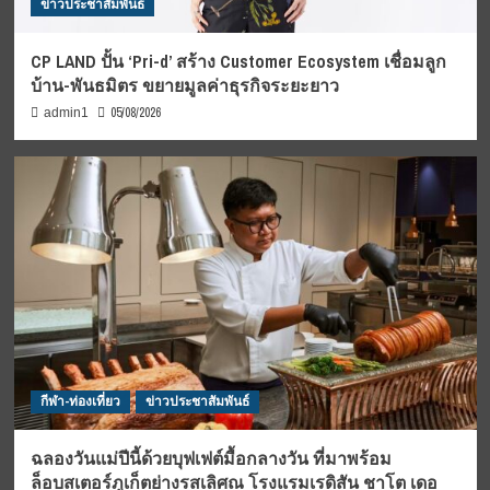
ข่าวประชาสัมพันธ์
CP LAND ปั้น ‘Pri-d’ สร้าง Customer Ecosystem เชื่อมลูก
บ้าน-พันธมิตร ขยายมูลค่าธุรกิจระยะยาว
05/08/2026
admin1
กีฬา-ท่องเที่ยว
ข่าวประชาสัมพันธ์
ฉลองวันแม่ปีนี้ด้วยบุฟเฟต์มื้อกลางวัน ที่มาพร้อม
ล็อบสเตอร์ภูเก็ตย่างรสเลิศณ โรงแรมเรดิสัน ชาโต เดอ