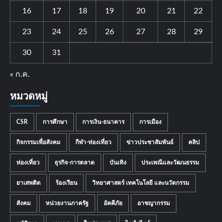
16
17
18
19
20
21
22
23
24
25
26
27
28
29
30
31
« ก.ค.
หมวดหมู่
CSR
การศึกษา
การเงิน-ธนาคาร
การเมือง
กิจกรรมเพื่อสังคม
กีฬา-ท่องเที่ยว
ข่าวประชาสัมพันธ์
คลิป
ท่องเที่ยว
ธุรกิจ-การตลาด
บันเทิง
ประเพณีและวัฒนธรรม
ยาเสพติด
ร้องเรียน
วิทยาศาสตร์ เทคโนโลยี และนวัตกรรม
สังคม
หน่วยงานภาครัฐ
อัคคีภัย
อาชญากรรม