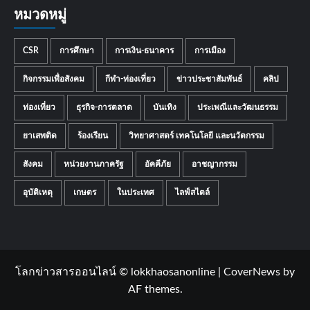
หมวดหมู่
CSR
การศึกษา
การเงิน-ธนาคาร
การเมือง
กิจกรรมเพื่อสังคม
กีฬา-ท่องเที่ยว
ข่าวประชาสัมพันธ์
คลิป
ท่องเที่ยว
ธุรกิจ-การตลาด
บันเทิง
ประเพณีและวัฒนธรรม
ยาเสพติด
ร้องเรียน
วิทยาศาสตร์ เทคโนโลยี และนวัตกรรม
สังคม
หน่วยงานภาครัฐ
อัคคีภัย
อาชญากรรม
อุบัติเหตุ
เกษตร
ในประเทศ
ไลฟ์สไตล์
โลกข่าวสารออนไลน์ © lokkhaosanonline
|
CoverNews
by
AF themes.