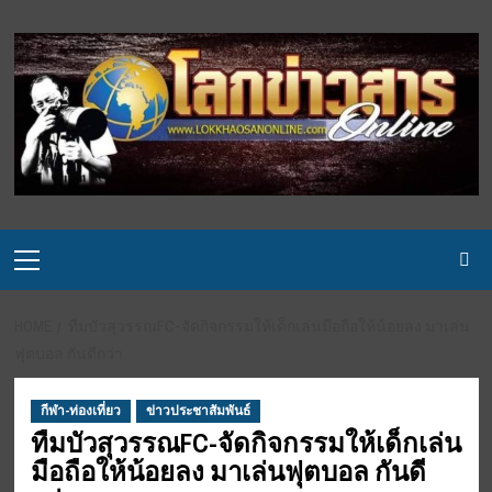
Skip
to
content
Primary
Menu
HOME
ทืมบัวสุวรรณFC-จัดกิจกรรมให้เด็กเล่นมือถือให้น้อยลง มาเล่น
ฟุตบอล กันดีกว่า
กีฬา-ท่องเที่ยว
ข่าวประชาสัมพันธ์
ทืมบัวสุวรรณFC-จัดกิจกรรมให้เด็กเล่น
มือถือให้น้อยลง มาเล่นฟุตบอล กันดี