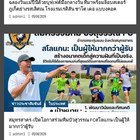
ฉลองวันแม่ปีนี้ด้วยบุฟเฟต์มื้อกลางวัน ที่มาพร้อมล็อบสเตอร์
ภูเก็ตย่างรสเลิศณ โรงแรมเรดิสัน ชาโต เดอ แบบงคอค
05/08/2026
admin1
ข่าวประชาสัมพันธ์
ในประเทศ
สมุทรสาคร-เปิดโอกาสร่วมทีมบัวสุวรรณ FCสโลแกน เป็นผู้ให้
มากกว่าผู้รับ
05/08/2026
admin1