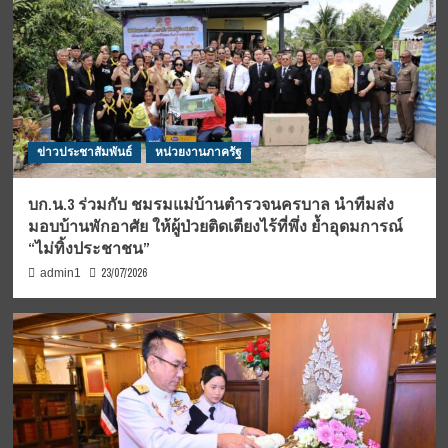
ข่าวประชาสัมพันธ์
หน่วยงานภาครัฐ
บก.น.3 ร่วมกับ ชมรมแม่บ้านตำรวจนครบาล นำทีมส่ง
มอบบ้านพักอาศัย ให้ผู้ป่วยติดเตียงไร้ที่พึ่ง ย้ำอุดมการณ์
“ไม่ทิ้งประชาชน”
23/07/2026
admin1