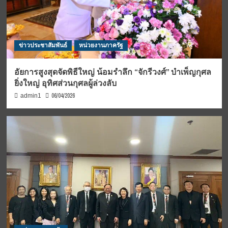
ข่าวประชาสัมพันธ์
หน่วยงานภาครัฐ
อัยการสูงสุดจัดพิธีใหญ่ น้อมรำลึก “จักรีวงศ์” บำเพ็ญกุศล
ยิ่งใหญ่ อุทิศส่วนกุศลผู้ล่วงลับ
06/04/2026
admin1