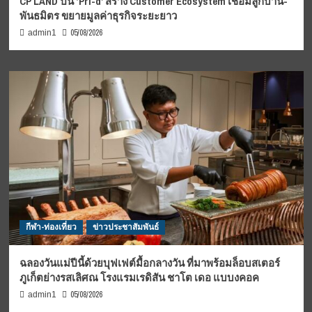
CP LAND ปั้น ‘Pri-d’ สร้าง Customer Ecosystem เชื่อมลูกบ้าน-
พันธมิตร ขยายมูลค่าธุรกิจระยะยาว
05/08/2026
admin1
กีฬา-ท่องเที่ยว
ข่าวประชาสัมพันธ์
ฉลองวันแม่ปีนี้ด้วยบุฟเฟต์มื้อกลางวัน ที่มาพร้อมล็อบสเตอร์
ภูเก็ตย่างรสเลิศณ โรงแรมเรดิสัน ชาโต เดอ แบบงคอค
05/08/2026
admin1