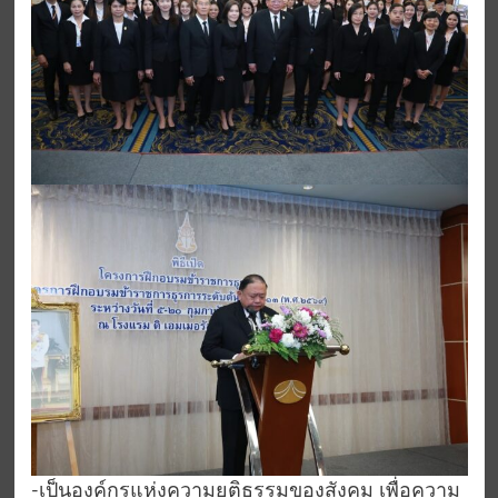
-เป็นองค์กรแห่งความยุติธรรมของสังคม เพื่อความ