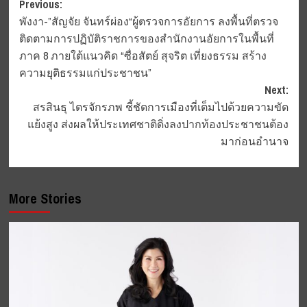
Post
Previous:
พังงา-”สัญจัย จันทร์ผ่อง“ผู้ตรวจการอัยการ ลงพื้นที่ตรวจ
navigation
ติดตามการปฏิบัติราชการของสำนักงานอัยการในพื้นที่
ภาค 8 ภายใต้แนวคิด “ซื่อสัตย์ สุจริต เที่ยงธรรม สร้าง
ความยุติธรรมแก่ประชาชน”
Next:
สรสินธุ ไตรจักรภพ ชี้ชัดการเมืองที่เต็มไปด้วยความขัด
แย้งสูง ส่งผลให้ประเทศชาติดิ่งลงปากท้องประชาชนต้อง
มาก่อนอำนาจ
More Stories