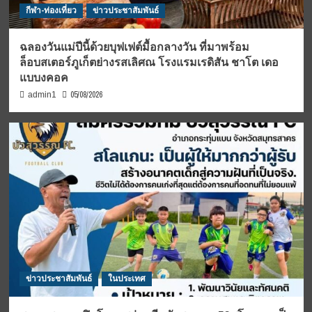
กีฬา-ท่องเที่ยว
ข่าวประชาสัมพันธ์
ฉลองวันแม่ปีนี้ด้วยบุฟเฟต์มื้อกลางวัน ที่มาพร้อม
ล็อบสเตอร์ภูเก็ตย่างรสเลิศณ โรงแรมเรดิสัน ชาโต เดอ
แบบงคอค
05/08/2026
admin1
ข่าวประชาสัมพันธ์
ในประเทศ