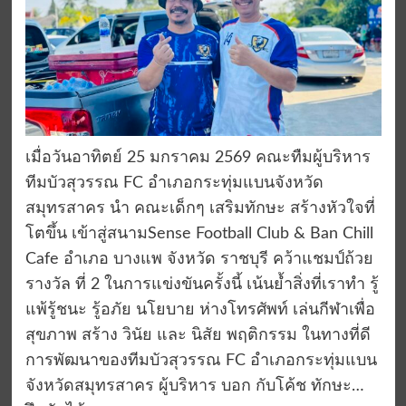
เมื่อวันอาทิตย์ 25 มกราคม 2569 คณะทืมผู้บริหาร
ทีมบัวสุวรรณ FC อำเภอกระทุ่มแบนจังหวัด
สมุทรสาคร นำ คณะเด็กๆ เสริมทักษะ สร้างหัวใจที่
โตขึ้น เข้าสู่สนามSense Football Club & Ban Chill
Cafe อำเภอ บางแพ จังหวัด ราชบุรี คว้าแชมป์ถ้วย
รางวัล ที่ 2 ในการแข่งขันครั้งนี้ เน้นย้ำสิ่งที่เราทำ รู้
แพ้รู้ชนะ รู้อภัย นโยบาย ห่างโทรศัพท์ เล่นกีฬาเพื่อ
สุขภาพ สร้าง วินัย และ นิสัย พฤติกรรม ในทางที่ดี
การพัฒนาของทีมบัวสุวรรณ FC อำเภอกระทุ่มแบน
จังหวัดสมุทรสาคร ผู้บริหาร บอก กับโค้ช ทักษะ…