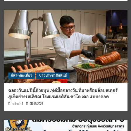
กีฬา-ท่องเที่ยว
ข่าวประชาสัมพันธ์
ฉลองวันแม่ปีนี้ด้วยบุฟเฟต์มื้อกลางวัน ที่มาพร้อมล็อบสเตอร์
ภูเก็ตย่างรสเลิศณ โรงแรมเรดิสัน ชาโต เดอ แบบงคอค
05/08/2026
admin1