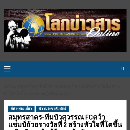
Skip
to
content
Primary
Menu
HOME
สมุทรสาคร-ทีมบัวสุวรรณ FCคว้าแชมป์ถ้วยรางวัลที่ 2 สร้าง
หัวใจที่โตขึ้นเสริมทักษะรู้แพ้รู้ชนะ รู้อภัย
กีฬา-ท่องเที่ยว
ข่าวประชาสัมพันธ์
สมุทรสาคร-ทีมบัวสุวรรณ FCคว้า
แชมป์ถ้วยรางวัลที่ 2 สร้างหัวใจที่โตขึ้น