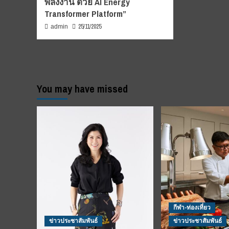
พลังงาน ด้วย AI Energy
Transformer Platform”
25/11/2025
admin
You may have missed
กีฬา-ท่องเที่ยว
ข่าวประชาสัมพันธ์
ข่าวประชาสัมพันธ์