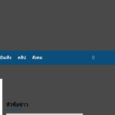
บันเทิง
คลิป
สังคม
หัวข้อข่าว