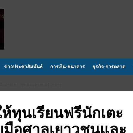
ข่าวประชาสัมพันธ์
การเงิน-ธนาคาร
ธุรกิจ-การตลาด
มจับมือศาลเยาวชนและครอบครัวกลาง
ให้ทุนเรียนฟรีนักเตะ
ับมือศาลเยาวชนและ