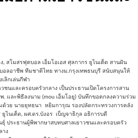
, สโมสรฟุตบอล เอ็มโอเอส ศุลกากร ยูไนเต็ด สานฝัน
บอลอาชีพ ทีมชาติไทย ทางม.กรุงเทพธนบุรี สนับสนุนให้
เลิกเล่นกีฬา
าลเยาวชนและครอบครัวกลาง เป็นประธานเปิดโครงการสาน
ีพ. และพิธีลงนาม (mou เอ็มโอยู) บันทึกขอตกลงความร่วม
มด้วย นายยุทธนา หยิมการุณ รองปลัดกระทรวงการคลัง
ไนเต็ด, ผศ.ดร.บังอร เบ็ญจาธิกุล อธิการบดี
ศ์พันธุ์ ประธานผู้พิพากษาสบทบศาลเยาวชนและครอบครัว
ลาง