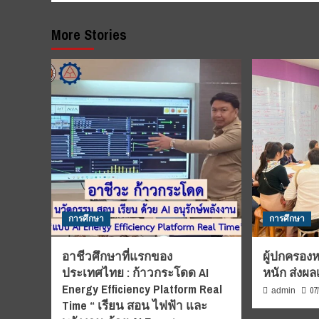
More Stories
การศึกษา
การศึกษา
อาชีวศึกษาที่แรกของ
ผู้ปกครองห
ประเทศไทย : ก้าวกระโดด AI
หนัก ส่งผล
Energy Efficiency Platform Real
07
admin
Time “ เรียน สอน ไฟฟ้า และ