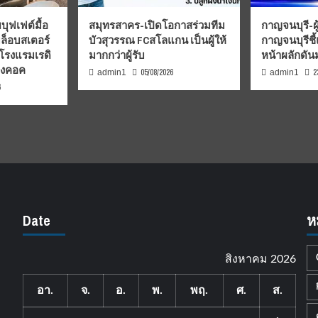
บุฟเฟต์มื้อ
สมุทรสาคร-เปิดโอกาสร่วมทีม
กาญจนบุรี-ผู
มล็อบสเตอร์
บัวสุวรรณ FCสโลแกน เป็นผู้ให้
กาญจนบุรีชี
 โรงแรมเรดิ
มากกว่าผู้รับ
หน้าผลักดั
บงคอค
05/08/2026
2
admin1
admin1
6
Date
ห
สิงหาคม 2026
อา.
จ.
อ.
พ.
พฤ.
ศ.
ส.