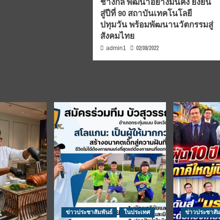
ช่างกล พัฒนาอย่างมั่นคง ยั่งยืน
สู่ปีที่ 90 สถาบันเทคโนโลยี
ปทุมวัน พร้อมพัฒนานวัตกรรมสู่
สังคมไทย
02/08/2022
admin1
ข่าวประชาสัมพันธ์
ในประเทศ
ข่าวประชาสัม