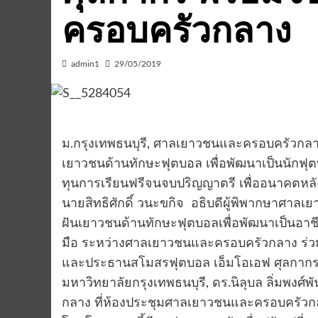
ครอบครัวกลาง
admin1
29/05/2019
ม.กรุงเทพธนบุรี, ศาลเยาวชนและครอบครัวกลาง
เยาวชนด้านทักษะฟุตบอล เพื่อพัฒนาเป็นนักฟุต
ทุนการเรียนฟรีจนจบปริญญาตรี เพื่ออนาคตหลัง
นายสิทธิศักดิ์ วนะขกิจ อธิบดีผู้พิพากษาศ
ฝันเยาวชนด้านทักษะฟุตบอลเพื่อพัฒนาเป็นอาช
มือ ระหว่างศาลเยาวชนและครอบครัวกลาง ร่ว
และประธานสโมสรฟุตบอล เอ็มโอเอฟ ศุลกากร ยู
มหาวิทยาลัยกรุงเทพธนบุรี, ดร.นิลุบล ลิ่มพง
กลาง ที่ห้องประชุมศาลเยาวชนและครอบครัวก