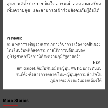
สุขภาพดีทั้งร่างกาย จิตใจ อารมณ์ ลดความเครียด
เพิ่มความสุข และสามารถเข้าร่วมสังคมกับผู้อื่นได้
Post
Previous:
กมธ ทหารฯ เชิญร่วมเสวนาทางวิชาการ เรื่อง “จุดยืนของ
navigation
ไทยในบริบทนิติสงครามภายใต้การเปลี่ยนแปลง
ภูมิรัฐศาสตร์โลก” “นิติสงครามภูมิรัฐศาสตร์”
Next:
(u/n)branded. จับมือพันธมิตรญี่ปุ่น MW Inc. ยกระดับแบ
รนด์ดิ้ง-สื่อสารการตลาด ไทย–ญี่ปุ่นสู่ความสำเร็จใน
ภูมิภาคเอเชียตะวันออกเฉียงใต้
More Stories