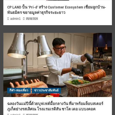
CP LAND ปั้น ‘Pri-d’ สร้าง Customer Ecosystem เชื่อมลูกบ้าน-
พันธมิตร ขยายมูลค่าธุรกิจระยะยาว
05/08/2026
admin1
กีฬา-ท่องเที่ยว
ข่าวประชาสัมพันธ์
ฉลองวันแม่ปีนี้ด้วยบุฟเฟต์มื้อกลางวัน ที่มาพร้อมล็อบสเตอร์
ภูเก็ตย่างรสเลิศณ โรงแรมเรดิสัน ชาโต เดอ แบบงคอค