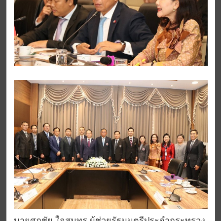
นายศุภชัย ใจสมุทร ผู้ช่วยรัฐมนตรีประจำกระทรวง