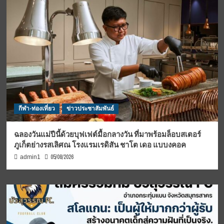
กีฬา-ท่องเที่ยว
ข่าวประชาสัมพันธ์
ฉลองวันแม่ปีนี้ด้วยบุฟเฟต์มื้อกลางวัน ที่มาพร้อมล็อบสเตอร์
ภูเก็ตย่างรสเลิศณ โรงแรมเรดิสัน ชาโต เดอ แบบงคอค
05/08/2026
admin1