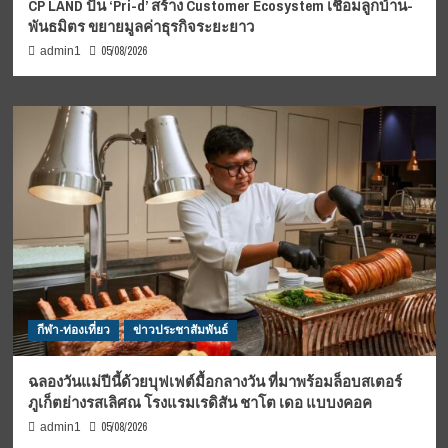
CP LAND ปั้น ‘Pri-d’ สร้าง Customer Ecosystem เชื่อมลูกบ้าน-
พันธมิตร ขยายมูลค่าธุรกิจระยะยาว
05/08/2026
admin1
กีฬา-ท่องเที่ยว
ข่าวประชาสัมพันธ์
ฉลองวันแม่ปีนี้ด้วยบุฟเฟต์มื้อกลางวัน ที่มาพร้อมล็อบสเตอร์
ภูเก็ตย่างรสเลิศณ โรงแรมเรดิสัน ชาโต เดอ แบบงคอค
05/08/2026
admin1