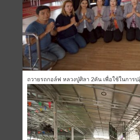
ถวายรถกอล์ฟ หลวงปู่ศิลา 2คัน เพื่อใช้ในการป