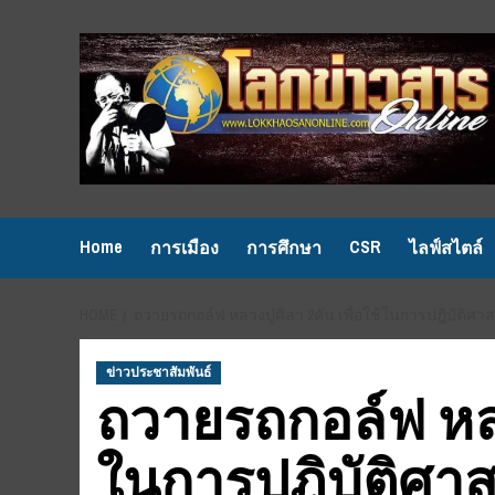
Skip
to
content
Home
CSR
การเมือง
การศึกษา
ไลฟ์สไตล์
HOME
ถวายรถกอล์ฟ หลวงปู่ศิลา 2คัน เพื่อใช้ในการปฎิบัติศา
ข่าวประชาสัมพันธ์
ถวายรถกอล์ฟ หลวง
ในการปฎิบัติศา