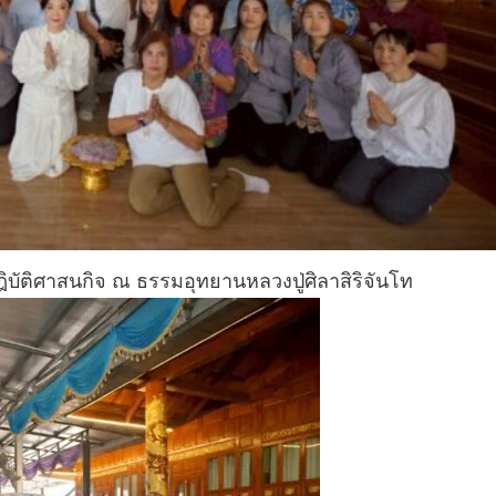
ฎิบัติศาสนกิจ ณ ธรรมอุทยานหลวงปู่ศิลาสิริจันโท