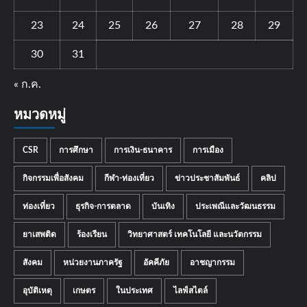
23
24
25
26
27
28
29
30
31
« ก.ค.
หมวดหมู่
CSR
การศึกษา
การเงิน-ธนาคาร
การเมือง
กิจกรรมเพื่อสังคม
กีฬา-ท่องเที่ยว
ข่าวประชาสัมพันธ์
คลิป
ท่องเที่ยว
ธุรกิจ-การตลาด
บันเทิง
ประเพณีและวัฒนธรรม
ยาเสพติด
ร้องเรียน
วิทยาศาสตร์ เทคโนโลยี และนวัตกรรม
สังคม
หน่วยงานภาครัฐ
อัคคีภัย
อาชญากรรม
อุบัติเหตุ
เกษตร
ในประเทศ
ไลฟ์สไตล์