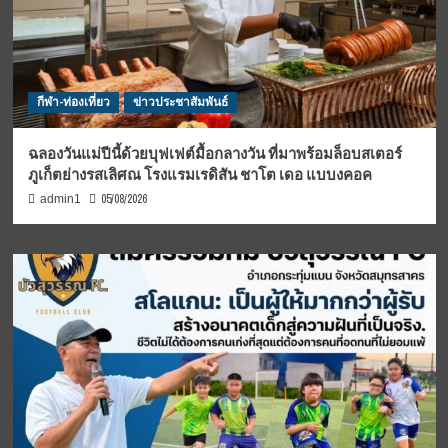
กีฬา-ท่องเที่ยว
ข่าวประชาสัมพันธ์
ฉลองวันแม่ปีนี้ด้วยบุฟเฟต์มื้อกลางวัน ที่มาพร้อมล็อบสเตอร์
ภูเก็ตย่างรสเลิศณ โรงแรมเรดิสัน ชาโต เดอ แบบงคอค
05/08/2026
admin1