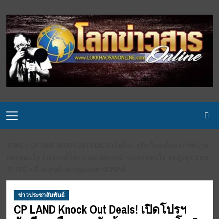
Skip
to
content
Primary
Menu
HOME
CP LAND KNOCK OUT DEALS! เปิดโปรฯสังเวียนเดือด ยกทัพบ้าน
และคอนโด 5 แบรนด์ใหม่ ร่วมมหกรรมบ้านและคอนโด ลดสูงสุด 2 ลบ.*
20-23 มี.ค.นี้ ณ ศูนย์ประชุมแห่งชาติสิริกิติ์
ข่าวประชาสัมพันธ์
CP LAND Knock Out Deals! เปิดโปรฯ