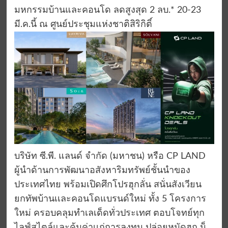
มหกรรมบ้านและคอนโด ลดสูงสุด 2 ลบ.* 20-23
มี.ค.นี้ ณ ศูนย์ประชุมแห่งชาติสิริกิติ์
บริษัท ซี.พี. แลนด์ จำกัด (มหาชน) หรือ CP LAND
ผู้นำด้านการพัฒนาอสังหาริมทรัพย์ชั้นนำของ
ประเทศไทย พร้อมเปิดศึกโปรฮุกลั่น สนั่นสังเวียน
ยกทัพบ้านเเละคอนโดแบรนด์ใหม่ ทั้ง 5 โครงการ
ใหม่ ครอบคลุมทำเลเด็ดทั่วประเทศ ตอบโจทย์ทุก
ไลฟ์สไตล์และคุ้มค่าเเก่การลงทุน ปล่อยหมัดฮุก น็