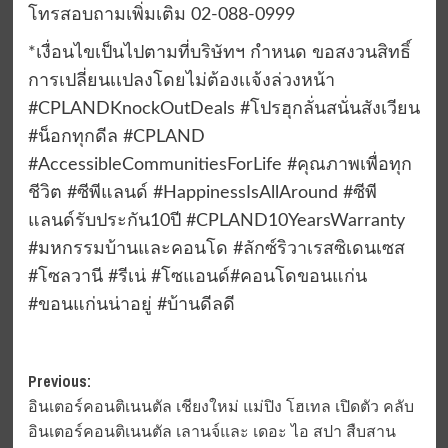
โทรสอบถามเพิ่มเติม 02-088-0999
*เงื่อนไขเป็นไปตามที่บริษัทฯ กำหนด ขอสงวนสิทธิ์
การเปลี่ยนเเปลงโดยไม่ต้องเเจ้งล่วงหน้า
#CPLANDKnockOutDeals #โปรฮุกลั่นสนั่นสังเวียน
#น็อกทุกดีล #CPLAND
#AccessibleCommunitiesForLife #คุณภาพเพื่อทุก
ชีวิต #ซีพีแลนด์ #HappinessIsAllAround #ซีพี
แลนด์รับประกัน10ปี #CPLAND10YearsWarranty
#มหกรรมบ้านและคอนโด #ลักซ์ริวาเรสซิเดนเซส
#โซลวานี #รีเน่ #โซแอนด์#คอนโดขอนแก่น
#ขอนแก่นน่าอยู่ #บ้านดีลดี
Post
Previous:
อินเตอร์คอนติเนนตัล เชียงใหม่ แม่ปิง โฮเทล เปิดตัว คลับ
navigation
อินเตอร์คอนติเนนตัล เลานจ์และ เดอะ ไอ สปา สืบสาน