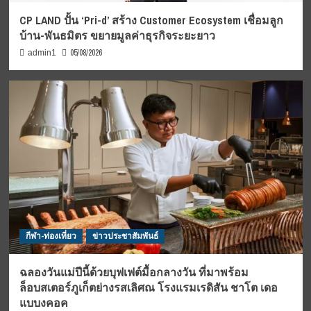
CP LAND ปั้น ‘Pri-d’ สร้าง Customer Ecosystem เชื่อมลูก
บ้าน-พันธมิตร ขยายมูลค่าธุรกิจระยะยาว
05/08/2026
admin1
กีฬา-ท่องเที่ยว
ข่าวประชาสัมพันธ์
ฉลองวันแม่ปีนี้ด้วยบุฟเฟต์มื้อกลางวัน ที่มาพร้อม
ล็อบสเตอร์ภูเก็ตย่างรสเลิศณ โรงแรมเรดิสัน ชาโต เดอ
แบบงคอค