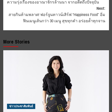
ความรุ่งเรืองของอาณาจักรล้านนา จากอดีตถึงปัจจุบัน
Next:
สายกินห้ามพลาด! ฟอร์จูนทาวน์เสิร์ฟ “Happiness Food” อิ่ม
ฟินเมนูเส้นกว่า 30 เมนู สุขทุกคำ อร่อยล้ำทุกจาน
More Stories
ข่าวประชาสัมพันธ์