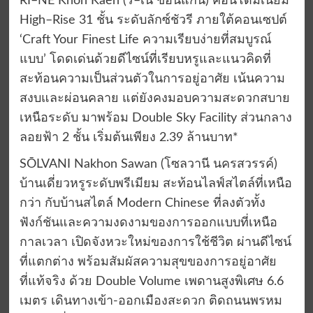
RI–NÉ Khon Kaen (รี–เน่ ขอนแก่น) คอนโดมิเนียม
High–Rise 31 ชั้น ระดับลักซ์ชัวรี ภายใต้คอนเซปต์
‘Craft Your Finest Life ความเรียบง่ายที่สมบูรณ์
แบบ’ โดดเด่นด้วยดีไซน์ที่เรียบหรูและแนวคิดที่
สะท้อนความเป็นส่วนตัวในการอยู่อาศัย เน้นความ
สงบและผ่อนคลาย แต่ยังคงมอบความสะดวกสบาย
เหนือระดับ มาพร้อม Double Sky Facility ส่วนกลาง
ลอยฟ้า 2 ชั้น เริ่มต้นเพียง 2.39 ล้านบาท*
SŌLVANI Nakhon Sawan (โซลวานี นครสวรรค์)
บ้านเดี่ยวหรูระดับพรีเมียม สะท้อนไลฟ์สไตล์ที่เหนือ
กว่า กับบ้านสไตล์ Modern Chinese ที่ลงตัวทั้ง
ฟังก์ชันและความงดงามของการออกแบบที่เหนือ
กาลเวลา เปิดจังหวะใหม่ของการใช้ชีวิต ผ่านดีไซน์
ที่แตกต่าง พร้อมสัมผัสความสุขของการอยู่อาศัย
ที่แท้จริง ด้วย Double Volume เพดานสูงพิเศษ 6.6
เมตร เดินทางเข้า-ออกเมืองสะดวก ติดถนนพรหม