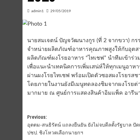
admin1
29/05/2019
นายสมเจตน์ ปัญจวัฒนางกูร (ที่ 2 จากขวา) กรรม
จำหน่ายผลิตภัณฑ์อาหารคุณภาพสูงให้กับอุต
ผลิตภัณฑ์ผงโรยอาหาร “ไทเชฟ” นำทีมเข้าร่ว
เพื่อแนะนำเทคนิคการเพิ่มเสน่ห์ให้ทุกเมนูอาหา
ผ่านผงโรยไทเชฟ พร้อมเปิดตัวซอสผงโรยรสชาติใ
โดยภายในงานยังมีเมนูทดลองชิมจากผงโรยต่าง 
มากมาย ณ ศูนย์การแสดงสินค้าอิมแพ็ค อารีนา
Post
Previous:
อุตตม-สนธิรัตน์ แถลงยืนยัน ยังไม่จบดีลตั้งรัฐบาล ปัดเ
navigation
ปชป. ชิงโหวตเลือกนายกฯ