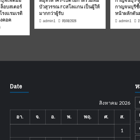
บุฟเฟต์มื้อ
สมุทรสาคร-เปิดโอกาสร่วมทีม
กาญจนบุรี-ผู
มล็อบสเตอร์
บัวสุวรรณ FCสโลแกน เป็นผู้ให้
กาญจนบุรีชี
 โรงแรมเรดิ
มากกว่าผู้รับ
หน้าผลักดั
บงคอค
05/08/2026
2
admin1
admin1
6
Date
ห
สิงหาคม 2026
อา.
จ.
อ.
พ.
พฤ.
ศ.
ส.
1