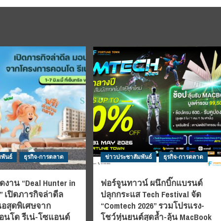
พันธ์
ธุรกิจ-การตลาด
ข่าวประชาสัมพันธ์
ธุรกิจ-การตลาด
ดงาน “Deal Hunter in
ฟอร์จูนทาวน์ ผนึกบิ๊กแบรนด์
 เปิดภารกิจล่าดีล
ปลุกกระแส Tech Festival จัด
อสุดพิเศษจาก
“Comtech 2026” รวมโปรแรง-
นโด รีเน่-โซแอนด์
โชว์หุ่นยนต์สุดล้ำ-ลุ้น MacBook