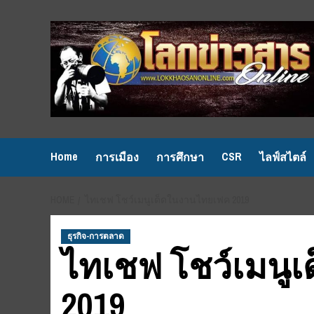
Skip
to
content
Home
CSR
การเมือง
การศึกษา
ไลฟ์สไตล์
HOME
ไทเชฟ โชว์เมนูเด็ดในงานไทยเฟค 2019
ธุรกิจ-การตลาด
ไทเชฟ โชว์เมนู
2019