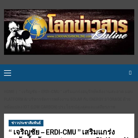
Skip
to
content
Primary
Menu
HOME
“ เจริญชัย – ERDI-CMU ” เสริมแกร่งอนุรักษ์พลังงานสะอาด มอบ
PLATFORM AI บริหารจัดการพลังงาน SOLAR กับ ENERGY STORAGE ด้วย
หม้อแปลง IOT (LOW CARBON) ประโยชน์สูงสุดและเสถียรภาพ
ข่าวประชาสัมพันธ์
“ เจริญชัย – ERDI-CMU ” เสริมแกร่ง