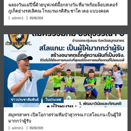
ฉลองวันแม่ปีนี้ด้วยบุฟเฟต์มื้อกลางวัน ที่มาพร้อมล็อบสเตอร์
ภูเก็ตย่างรสเลิศณ โรงแรมเรดิสัน ชาโต เดอ แบบงคอค
05/08/2026
admin1
ข่าวประชาสัมพันธ์
ในประเทศ
สมุทรสาคร-เปิดโอกาสร่วมทีมบัวสุวรรณ FCสโลแกน เป็นผู้ให้
มากกว่าผู้รับ
05/08/2026
admin1