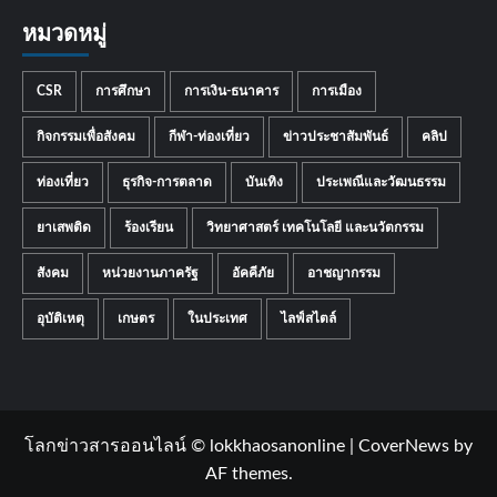
หมวดหมู่
CSR
การศึกษา
การเงิน-ธนาคาร
การเมือง
กิจกรรมเพื่อสังคม
กีฬา-ท่องเที่ยว
ข่าวประชาสัมพันธ์
คลิป
ท่องเที่ยว
ธุรกิจ-การตลาด
บันเทิง
ประเพณีและวัฒนธรรม
ยาเสพติด
ร้องเรียน
วิทยาศาสตร์ เทคโนโลยี และนวัตกรรม
สังคม
หน่วยงานภาครัฐ
อัคคีภัย
อาชญากรรม
อุบัติเหตุ
เกษตร
ในประเทศ
ไลฟ์สไตล์
โลกข่าวสารออนไลน์ © lokkhaosanonline
|
CoverNews
by
AF themes.