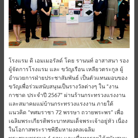
โรงแรม ดิ เอมเมอรัลด์ โดย รานนท์ อาสาสนา รอง
ผู้จัดการโรงแรม และ ขวัญ​เรือน​ เหลียว​ตระกูล​ ผู้​
อำนวยการฝ่ายประชาสัมพันธ์​ เป็นตัวแทนมอบของ
ขวัญเพื่อร่วมสนับสนุนเป็นรางวัลต่างๆ ใน “งาน
กาชาด ประจำปี 2567” ผ่านร้านกระทรวงแรงงาน
และสมาคมแม่บ้านกระทรวงแรงงาน ภายใต้
แนวคิด “ทศมราชา 72 พรรษา ถวายพระพร” เพื่อ
เฉลิมพระเกียรติพระบาทสมเด็จพระเจ้าอยู่หัว เนื่อง
ในโอกาสพระราชพิธีมหามงคลเฉลิม